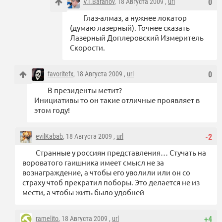
V.I.Baranov
, 18 Августа 2009 ,
url
0
Глаз-алмаз, а нужнее локатор
(думаю лазерный). Точнее сказать
Лазерный Доплеровский Измеритель
Скорости.
favoritefx
, 18 Августа 2009 ,
url
0
В президенты метит?
Инициативы то он такие отличные проявляет в
этом году!
evilKabab
, 18 Августа 2009 ,
url
-2
Странные у россиян представления… Стучать на
вороватого гаишника имеет смысл не за
вознаграждение, а чтобы его уволили или он со
страху чтоб прекратил поборы. Это делается не из
мести, а чтобы жить было удобней
ramelito
, 18 Августа 2009 ,
url
+4