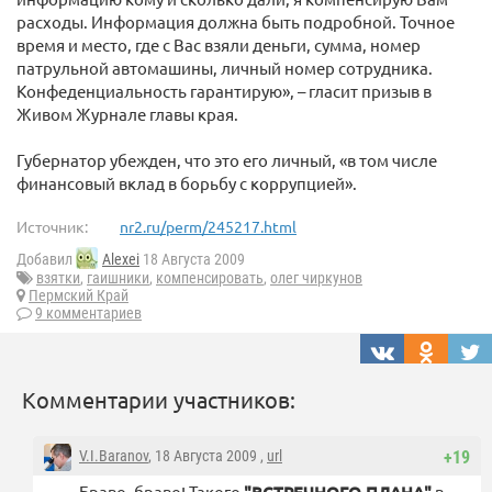
расходы. Информация должна быть подробной. Точное
время и место, где с Вас взяли деньги, сумма, номер
патрульной автомашины, личный номер сотрудника.
Конфеденциальность гарантирую», – гласит призыв в
Живом Журнале главы края.
Губернатор убежден, что это его личный, «в том числе
финансовый вклад в борьбу с коррупцией».
Источник:
nr2.ru/perm/245217.html
Добавил
Alexei
18 Августа 2009
взятки
,
гаишники
,
компенсировать
,
олег чиркунов
Пермский Край
9 комментариев
Комментарии участников:
V.I.Baranov
, 18 Августа 2009 ,
url
+19
Браво, браво! Такого
в