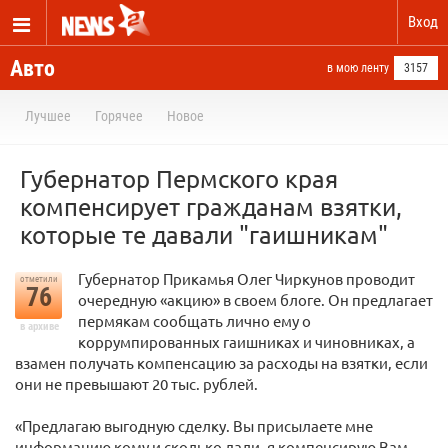
Вход
Авто
в мою ленту
3157
Лучшее
Горячее
Новое
Губернатор Пермского края
компенсирует гражданам взятки,
которые те давали "гаишникам"
Губернатор Прикамья Олег Чиркунов проводит
отметили
76
очередную «акцию» в своем блоге. Он предлагает
пермякам сообщать лично ему о
в архиве
коррумпированных гаишниках и чиновниках, а
взамен получать компенсацию за расходы на взятки, если
они не превышают 20 тыс. рублей.
«Предлагаю выгодную сделку. Вы присылаете мне
информацию кому и сколько дали, я компенсирую Вам