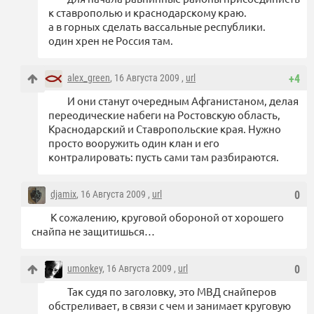
к ставрополью и краснодарскому краю.
а в горных сделать вассальные республики.
один хрен не Россия там.
alex_green
, 16 Августа 2009 ,
url
+4
И они станут очередным Афганистаном, делая
переодические набеги на Ростовскую область,
Краснодарский и Ставропольские края. Нужно
просто вооружить один клан и его
контралировать: пусть сами там разбираются.
djamix
, 16 Августа 2009 ,
url
0
К сожалению, круговой обороной от хорошего
снайпа не защитишься…
umonkey
, 16 Августа 2009 ,
url
0
Так судя по заголовку, это МВД снайперов
обстреливает, в связи с чем и занимает круговую