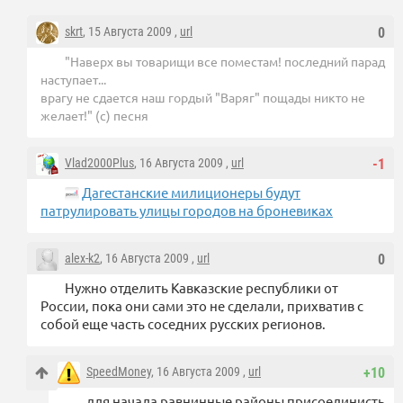
skrt
, 15 Августа 2009 ,
url
0
"Наверх вы товарищи все поместам! последний парад
наступает...
врагу не сдается наш гордый "Варяг" пощады никто не
желает!" (с) песня
Vlad2000Plus
, 16 Августа 2009 ,
url
-1
Дагестанские милиционеры будут
патрулировать улицы городов на броневиках
alex-k2
, 16 Августа 2009 ,
url
0
Нужно отделить Кавказские республики от
России, пока они сами это не сделали, прихватив с
собой еще часть соседних русских регионов.
SpeedMoney
, 16 Августа 2009 ,
url
+10
для начала равнинные районы присоединисть