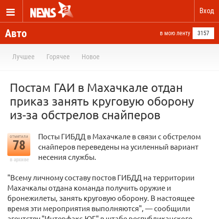
Вход
Авто
в мою ленту
3157
Лучшее
Горячее
Новое
Постам ГАИ в Махачкале отдан
приказ занять круговую оборону
из-за обстрелов снайперов
Посты ГИБДД в Махачкале в связи с обстрелом
отметили
78
снайперов переведены на усиленный вариант
несения службы.
в архиве
"Всему личному составу постов ГИБДД на территории
Махачкалы отдана команда получить оружие и
бронежилеты, занять круговую оборону. В настоящее
время эти мероприятия выполняются", — сообщили
агентству "Интерфакс-ЮГ" в штабе республиканского