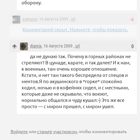
оборону.
esmurov
, 16 Августа 2009 ,
url
-6
Комментарий скрыт. Нажмите, чтобы показать.
djamix
, 16 Августа 2009 ,
url
0
да не думаю так. Почему в горных районах не
стреляют? В цумаде, карате, и так далее? И к нам,
к военным, там очень хорошее отношение.
Кстати, и нет там такого беспредела от спецов и
ментов.Я по акушинского в *горке* спокойно
ходил, ночью и в кофейнях сидел, и с местными,
которые даже не скрывали, что воюют,
нормально общался и чуду кушал:-) Это же все
просто — с миром пришел, с миром ушел.
Войдите
или
станьте участником
, чтобы комментировать