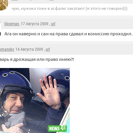
чую, мужика тоже в асфальт закатают (я этого не говорил)))
blogman
, 17 Августа 2009 ,
url
Ага он наверно и сам на права сдавал и комиссию проходи
omander
, 14 Августа 2009 ,
url
варь я дрожащая или право имею?!