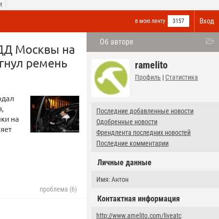
И
Вход
в мою ленту
3157
Об авторе
ДД Москвы на
гнул ремень
ramelito
Профиль
|
Статистика
одал
я,
Последние добавленные новости
лки на
Одобренные новости
ляет
Френдлента последних новостей
Последние комментарии
Личные данные
Имя: Антон
проблема (6)
Контактная информация
http://www.amelito.com/liveatc