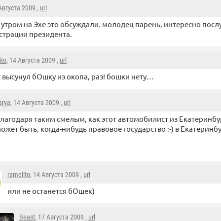
 Августа 2009 ,
url
 утром на Эхе это обсуждали. молодец парень, интересно посл
трации президента.
ito
, 14 Августа 2009 ,
url
с высунул бОшку из окопа, раз! бошки нету…
arya
, 14 Августа 2009 ,
url
лагодаря таким смелым, как этот автомобилист из Екатеринбург
ожет быть, когда-нибудь правовое государство :-) в Екатерин
ramelito
, 14 Августа 2009 ,
url
или не останется бОшек)
Beast
, 17 Августа 2009 ,
url