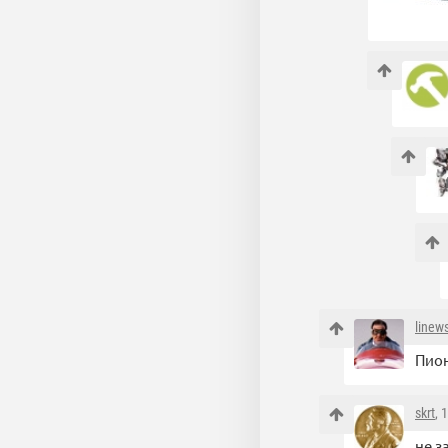
linew
Пион
skrt
, 
не з