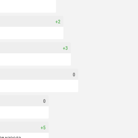
+2
+3
0
0
+5
зде народа