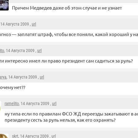
Причем Медведев даже об этом случае и не узнает
, 14 Августа 2009 ,
url
гноз — заплатят штраф, чтобы все поняли, какой хороший у нас
ito
, 14 Августа 2009 ,
url
ти интересно имел ли право президент сам садиться за руль?
arya
, 14 Августа 2009 ,
url
очему нет??
ramelito
, 14 Августа 2009 ,
url
ну типа если по правилам ФСО ЖД переезды закатывают в а
президенту сесть за руль нельзя, как его охранять?
skrt
, 14 Августа 2009 ,
url