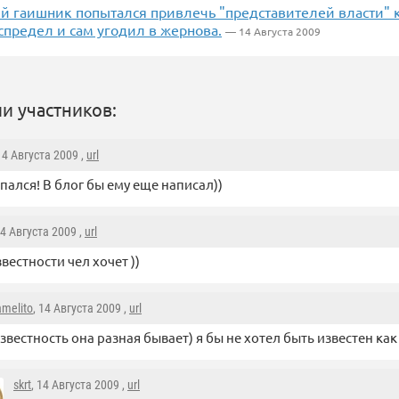
й гаишник попытался привлечь "представителей власти" к
предел и сам угодил в жернова.
— 14 Августа 2009
и участников:
 14 Августа 2009 ,
url
пался! В блог бы ему еще написал))
14 Августа 2009 ,
url
звестности чел хочет ))
amelito
, 14 Августа 2009 ,
url
звестность она разная бывает) я бы не хотел быть известен ка
skrt
, 14 Августа 2009 ,
url