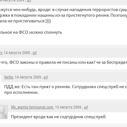
14 Августа 2009 ,
url
жутся чем-нибудь, вроде: в случае нападения террористов сущ
ржки в покидании машины из-за пристегнутого ремня. Поэтом
ла не пристегиваться ))))
тальное на ФСО можно спихнуть
rv
, 14 Августа 2009 ,
url
 что, ФСО законы и правила не писаны или как? че за беспреде
Netto
, 14 Августа 2009 ,
url
ПДД же. Есть там пункт о ремнях. Сотрудники спецслужб не 
при исполнении.
life_warrior.livejournal.com
, 15 Августа 2009 ,
url
Президент вроде как не содтурдник спецслужб