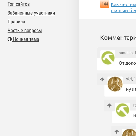
Как честны
Топ сайтов
144
пьяный бес
Забаненные участники
Правила
Частые вопросы
Комментари
Ночная тема
ramelito
,
От доко
skrt
, 
ну и
r
и