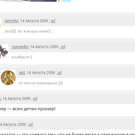
ramelito
, 14 Августа 2009 ,
url
лол))) ты жжошь илья!)
comander
, 14 Августа 2009 ,
url
колбасит )
skrt
, 14 Августа 2009 ,
url
о! что-то новенькое )))
s
, 14 Августа 2009 ,
url
ер — всем детям пример!
14 Августа 2009 ,
url
аплатит — это чревато тем, что не будет вести к удержанию в у