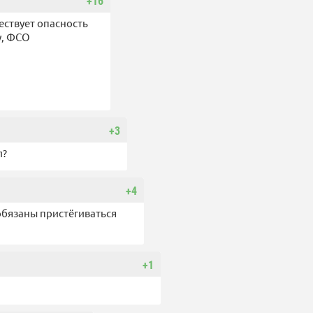
+16
ествует опасность
у, ФСО
+3
л?
+4
обязаны пристёгиваться
+1