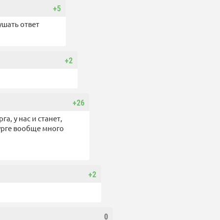
+5
ушать ответ
+2
+26
а, у нас и станет,
бурге вообще много
+2
0