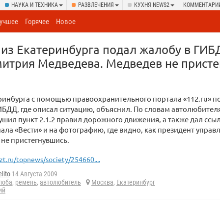
НАУКА И ТЕХНИКА
РАЗВЛЕЧЕНИЯ
КУХНЯ NEWS2
КОММЕНТАРИ
учшее
Горячее
Новое
из Екатеринбурга подал жалобу в ГИБ
итрия Медведева. Медведев не присте
ринбурга с помощью правоохранительного портала «112.ru» п
ИБДД, где описал ситуацию, объяснил. По словам автолюбител
шил пункт 2.1.2 правил дорожного движения, а также дал ссы
ала «Вести» и на фотографию, где видно, как президент управ
не пристегнувшись.
zt.ru/topnews/society/254660....
lito
14 Августа 2009
лоба
,
ремень
,
автолюбитель
Москва
,
Екатеринбург
ий