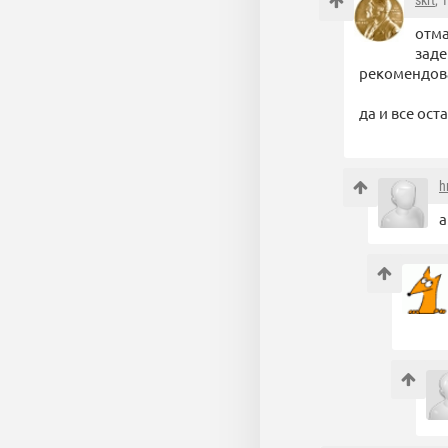
skrt
, 
отма
заде
рекомендова
да и все ос
h
а