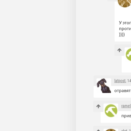
У это
проти
))))
latpost
, 1
отравят
ramel
прив