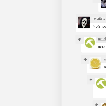
favoritefx
Мой про
ramel
кста
v
п