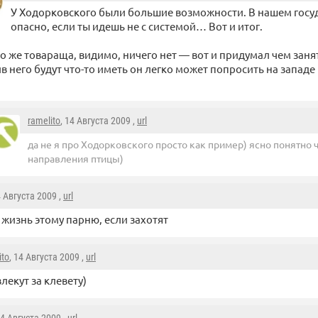
У Ходорковского были большие возможности. В нашем госуд
опасно, если ты идешь не с системой… Вот и итог.
го же товараща, видимо, ничего нет — вот и придумал чем занят
в него будут что-то иметь он легко может попросить на запад
ramelito
, 14 Августа 2009 ,
url
да не я про Ходорковского просто как пример) ясно понятно ч
направления птицы)
4 Августа 2009 ,
url
 жизнь этому парню, если захотят
ito
, 14 Августа 2009 ,
url
лекут за клевету)