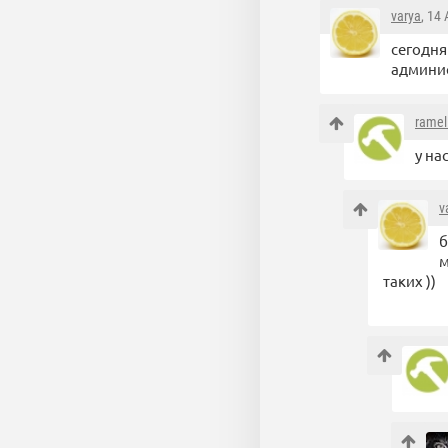
varya
, 14
сегодня
админис
ramel
у на
v
б
м
таких ))