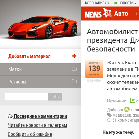
КОРОНАВИРУС
НОВОСТИ
Авто
Л
Автомобилист 
президента Дм
безопасности
Добавить материал
Житель Екате
отметили
139
заявление в Г
Метки
Медведев нару
человек
в архиве
Регионы
сюжет телекан
автомобилем, 
Источник:
g
Добавил
rame
медведев
,
жа
Последние комментарии
51 комментар
Читайте новости в телеграм
На эту же тему:
Сообщить об ошибке