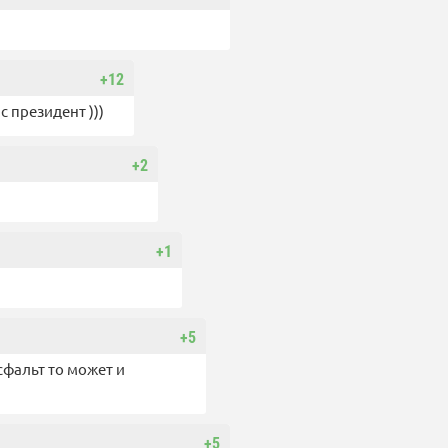
+12
 президент )))
+2
+1
+5
сфальт то может и
+5