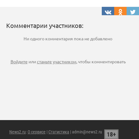
Комментарии участников:
Ни одного комментария пока не добавлено
Войдите
или
станьте участником
, чтобы комментировать
News2.ru
:
О сервисе
|
Статистика
| admin@news2.ru
18+