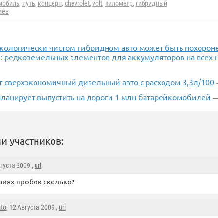
мобиль
,
путь
,
концерн
,
chevrolet
,
volt
,
километр
,
гибридный
иев
экологически чистом гибридном авто может быть похорон
: редкоземельных элементов для аккумуляторов на всех н
т сверхэкономичный дизельный авто с расходом 3,3л/100
планирует выпустить на дороги 1 млн батарейкомобилей
—
и участников:
вгуста 2009 ,
url
овиях пробок сколько?
ito
, 12 Августа 2009 ,
url