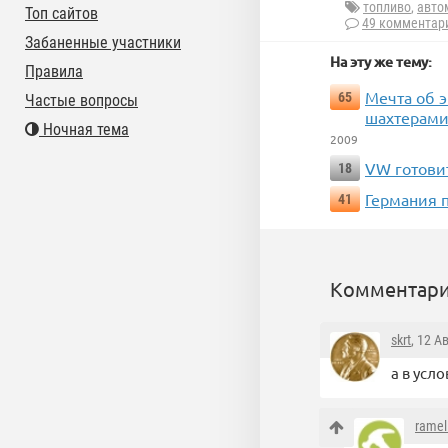
топливо
,
авто
Топ сайтов
49 комментар
Забаненные участники
На эту же тему:
Правила
Мечта об 
65
Частые вопросы
шахтерами
Ночная тема
2009
VW готови
18
Германия 
41
Комментари
skrt
, 12 А
а в усл
ramel