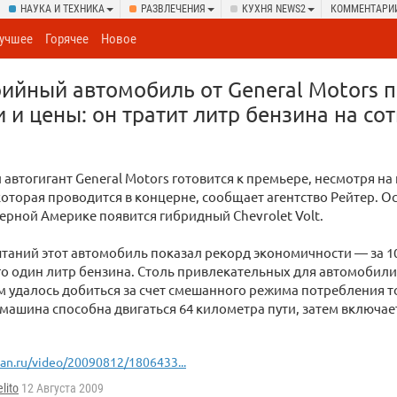
НАУКА И ТЕХНИКА
РАЗВЛЕЧЕНИЯ
КУХНЯ NEWS2
КОММЕНТАРИ
учшее
Горячее
Новое
ийный автомобиль от General Motors 
 и цены: он тратит литр бензина на со
автогигант General Motors готовится к премьере, несмотря на
которая проводится в концерне, сообщает агентство Рейтер. Ос
ерной Америке появится гибридный Chevrolet Volt.
таний этот автомобиль показал рекорд экономичности — за 1
го один литр бензина. Столь привлекательных для автомобили
 удалось добиться за счет смешанного режима потребления 
машина способна двигаться 64 километра пути, затем включа
ian.ru/video/20090812/1806433...
lito
12 Августа 2009