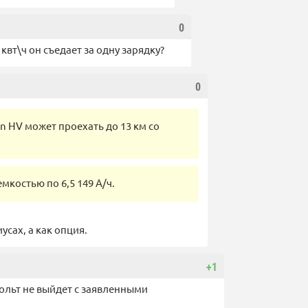
0
 квт\ч он съедает за одну зарядку?
0
In HV может проехать до 13 км со
костью по 6,5 149 А/ч.
усах, а как опция.
+1
вольт не выйдет с заявленными