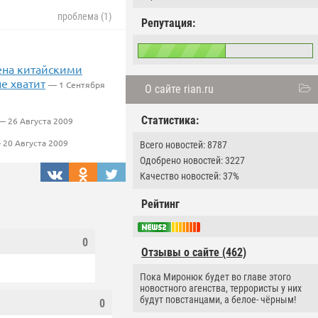
проблема (1)
Репутация:
ена китайскими
е хватит
— 1 Сентября
О сайте rian.ru
Статистика:
— 26 Августа 2009
 20 Августа 2009
Всего новостей: 8787
Одобрено новостей: 3227
Качество новостей: 37%
Рейтинг
0
Отзывы о сайте (462)
Пока Миронюк будет во главе этого
новостного агенства, террористы у них
будут повстанцами, а белое- чёрным!
0