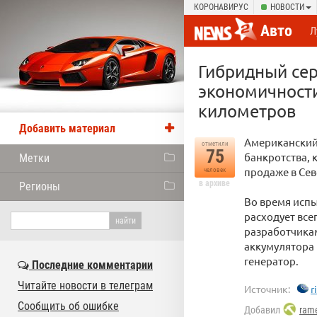
КОРОНАВИРУС
НОВОСТИ
Авто
Л
Гибридный сер
экономичности
километров
Добавить материал
Американский 
отметили
75
банкротства, 
Метки
продаже в Сев
человек
в архиве
Регионы
Во время испы
расходует все
разработчикам
аккумулятора 
генератор.
Последние комментарии
Читайте новости в телеграм
Источник:
r
Сообщить об ошибке
Добавил
rame