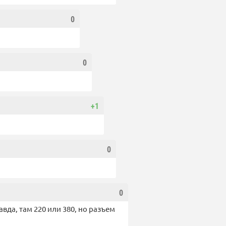
0
0
+1
0
0
авда, там 220 или 380, но разъем