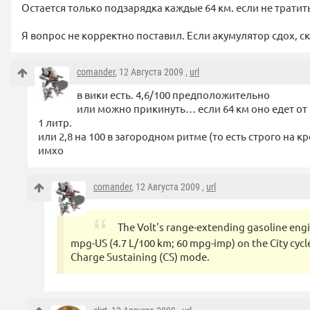
Остается только подзарядка каждые 64 км. если не тратит
Я вопрос не корректно поставил. Если акумулятор сдох, с
comander
, 12 Августа 2009 ,
url
в вики есть. 4,6/100 предположительно
или можно прикинуть… если 64 км оно едет от 
1 литр.
или 2,8 на 100 в загородном ритме (то есть строго на к
имхо
comander
, 12 Августа 2009 ,
url
The Volt's range-extending gasoline engi
mpg-US (4.7 L/100 km; 60 mpg-imp) on the City cycle
Charge Sustaining (CS) mode.