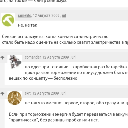
ого, на 100 км — 3 литр минимум.
ramelito
, 12 Августа 2009 ,
url
не, не так
бензин используется когда кончается электричество
стало быть надо оценить на сколько хватит электричества в 
comander
, 12 Августа 2009 ,
url
по идее при _стоянии_ в пробке как раз батарейка 
цикл разгон торможение по приусу должен быть по
вещах по концепту — бесполезно
skrt
, 12 Августа 2009 ,
url
не так что именно: первое, второе, обо сразу или тр
Если при торможении энергия будет передаваться в аккум
"практически", без разницы пробки или нет.