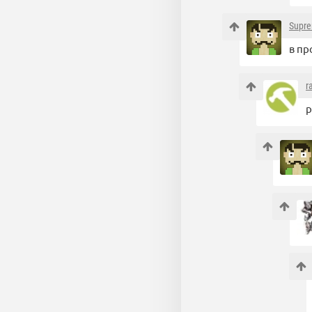
Supr
в пр
r
р