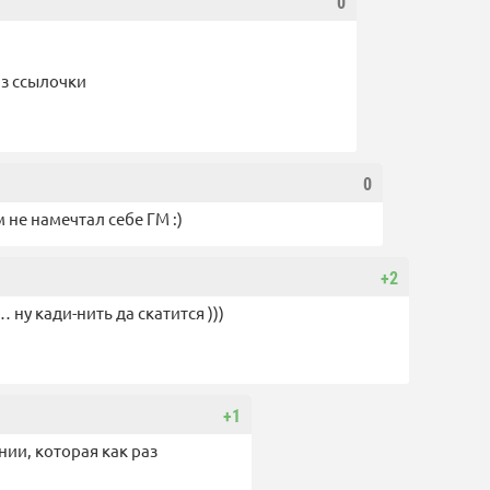
0
из ссылочки
0
 не намечтал себе ГМ :)
+2
ну кади-нить да скатится )))
+1
нии, которая как раз