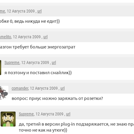
eme
, 12 Августа 2009 ,
url
обке 0, ведь никуда не едит))
amelito
, 12 Августа 2009 ,
url
азгон требует больше энергозатрат
Supreme
, 12 Августа 2009 ,
url
я поэтому и поставил смайлик))
comander
, 12 Августа 2009 ,
url
вопрос: приус можно заряжать от розетки?
Supreme
, 12 Августа 2009 ,
url
да, третий в версии plug-in подзаряжается, не знаю пр
точно не как на утюге))