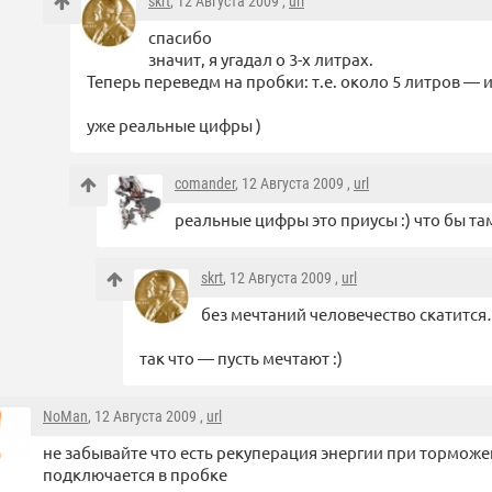
skrt
, 12 Августа 2009 ,
url
спасибо
значит, я угадал о 3-х литрах.
Теперь переведм на пробки: т.е. около 5 литров — 
уже реальные цифры )
comander
, 12 Августа 2009 ,
url
реальные цифры это приусы :) что бы там
skrt
, 12 Августа 2009 ,
url
без мечтаний человечество скатится… 
так что — пусть мечтают :)
NoMan
, 12 Августа 2009 ,
url
не забывайте что есть рекуперация энергии при торможе
подключается в пробке