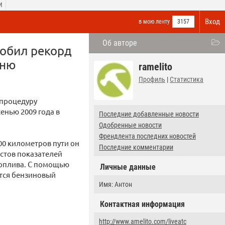
И
Вход
в мою ленту
3157
Об авторе
побил рекорд
тню
ramelito
Профиль
|
Статистика
 процедуру
енью 2009 года в
Последние добавленные новости
Одобренные новости
Френдлента последних новостей
00 километров пути он
Последние комментарии
стов показателей
топлива. С помощью
Личные данные
ется бензиновый
Имя: Антон
Контактная информация
http://www.amelito.com/liveatc