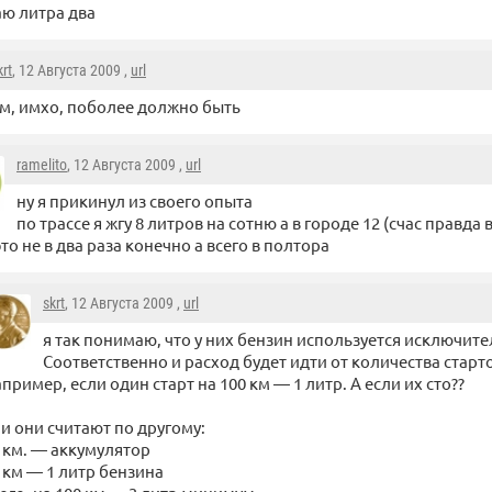
ю литра два
krt
, 12 Августа 2009 ,
url
м, имхо, поболее должно быть
ramelito
, 12 Августа 2009 ,
url
ну я прикинул из своего опыта
по трассе я жгу 8 литров на сотню а в городе 12 (счас правда в
это не в два раза конечно а всего в полтора
skrt
, 12 Августа 2009 ,
url
я так понимаю, что у них бензин используется исключител
Соответственно и расход будет идти от количества старт
пример, если один старт на 100 км — 1 литр. А если их сто??
и они считают по другому:
 км. — аккумулятор
 км — 1 литр бензина