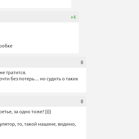
+4
пробке
0
не тратится.
чти без потерь… но судить о таких
0
етье, за одно тоже? ))))
улятор, то, такой машине, видимо,