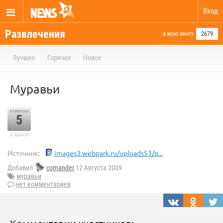
Вход
Развлечения
в мою ленту
2679
Лучшее
Горячее
Новое
Муравьи
отметили
5
в архиве
Источник:
images3.webpark.ru/uploads53/p...
Добавил
comander
12 Августа 2009
муравьи
нет комментариев