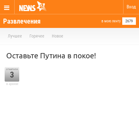
Вход
Развлечения
в мою ленту
2679
Лучшее
Горячее
Новое
Оставьте Путина в покое!
отметили
3
в архиве