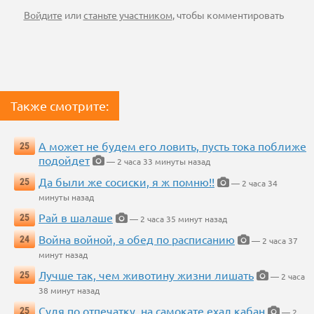
Войдите
или
станьте участником
, чтобы комментировать
Также смотрите:
А может не будем его ловить, пусть тока поближе
25
подойдет
— 2 часа 33 минуты назад
Да были же сосиски, я ж помню!!
25
— 2 часа 34
минуты назад
Рай в шалаше
25
— 2 часа 35 минут назад
Война войной, а обед по расписанию
24
— 2 часа 37
минут назад
Лучше так, чем животину жизни лишать
25
— 2 часа
38 минут назад
Судя по отпечатку, на самокате ехал кабан
25
— 2