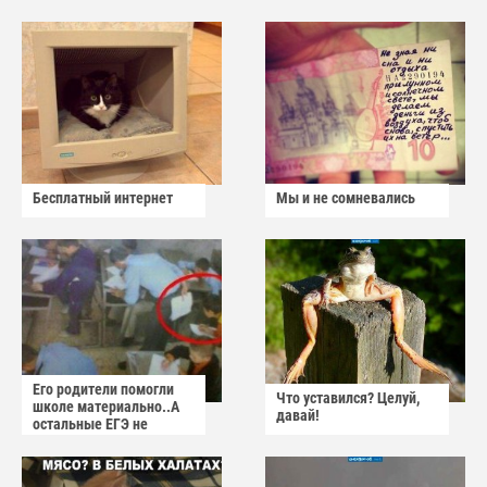
Бесплатный интернет
Мы и не сомневались
Его родители помогли
Что уставился? Целуй,
школе материально..А
давай!
остальные ЕГЭ не
сдадут