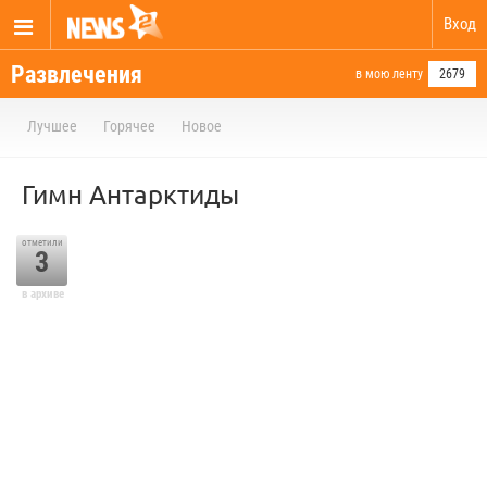
Вход
Развлечения
в мою ленту
2679
Лучшее
Горячее
Новое
Гимн Антарктиды
отметили
3
в архиве