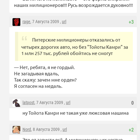
наших милиционеров!!! Русь возрождается духовно!!!
rage
, 7 Августа 2009 ,
url
+3
Питерские милиционеры отказались от
четырех дорогих авто, но без "Тойоты Камри" за
1 млн 257 тыс. рублей обойтись не смогут
— Нет, ребята, я не гордый.
Не загадывая вдаль,
Так скажу: зачем мне орден?
Я согласен на медаль.
latpost
, 7 Августа 2009 ,
url
0
ну Тойота Камри не такая уже люксовая машина
Nord
, 8 Августа 2009 ,
url
+2
Это от зависти всё. А милиционеры их честно