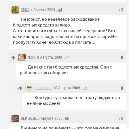
0662
, 7 Августа 2009 ,
url
+3
Не юрист, но нецелевое расходование
бюджетных средств налицо.
А что творится в субъектах нашей федерации? Вот,
какие вопросы надо задавать на прямом эфире.Не
пропустят? Конечно.Отсюда и плясать…
Nord
, 8 Августа 2009 ,
url
0
Да какие там бюджетные средства. Они с
районов ясак собирают.
necromind
, 10 Августа 2009 ,
url
0
Конкурсы устраивают на трату бюджета, а
не личных денег.
Dr.Klause
, 7 Августа 2009 ,
url
+8
Вы ничего не понимаете — это форма смирения