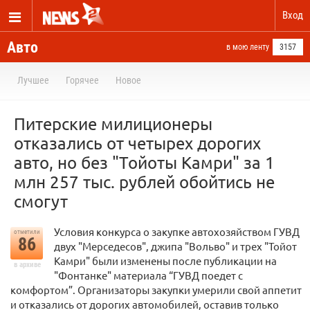
Вход
Авто
в мою ленту
3157
Лучшее
Горячее
Новое
Питерские милиционеры
отказались от четырех дорогих
авто, но без "Тойоты Камри" за 1
млн 257 тыс. рублей обойтись не
смогут
Условия конкурса о закупке автохозяйством ГУВД
отметили
86
двух "Мерседесов", джипа "Вольво" и трех "Тойот
Камри" были изменены после публикации на
в архиве
"Фонтанке" материала “ГУВД поедет с
комфортом”. Организаторы закупки умерили свой аппетит
и отказались от дорогих автомобилей, оставив только