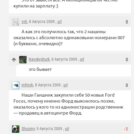
купили на зарплату :)
vvh
, 8 Августа 2009 ,
url
0
А как это получилось так, что 2 машины
оказались с абсолютно одинаковыми номерами 007
(и буквами, очевидно)?
Navskyshurk
, 8 Августа 2009 ,
url
0
это бывает
mfresh
, 8 Августа 2009 ,
url
0
Наши Гаишник закупили себе 50 новых Ford
Focus, почему именно Форд выяснилось позже,
оказалось у кого то из администрации родственник
— продавец в автоцентре Форд.
Shoomy
, 9 Августа 2009 ,
url
-1