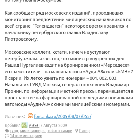
Как сообщает ряд московских изданий, проводивших
мониторинг предпочтений милицейских начальников по
всей стране, “Гелендваген” некоторое время нравился и
начальнику петербургского главка Владиславу
Пиотровскому.
Московские коллеги, кстати, ничем не уступают
петербуржцам: известно, что министр внутренних дел
Рашид Нургалиев ездит на бронированном «Мерседесе»,
его заместители – на машинах типа «Ауди-А8» или «БМВ» 7-
й серии. Их легко узнать по номерам – 001, 002, 003.
Начальник ГУВД Москвы, генерал-полковник Владимир
Пронин, по информации местной прессы, перемещается в
пространстве на фаршированной последними новинками
автомоды «Ауди-А8» с синими милицейскими номерами.
Источник:
fontanka.ru/2009/08/07/055/
Добавил
Alexei
7 Августа 2009
гувд
,
милиционеры
,
тойота камри
Питер
14 комментариев