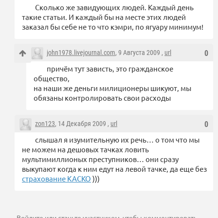
Сколько же завидующих людей. Каждый день
такие статьи. И каждый бы на месте этих людей
заказал бы себе не то что кэмри, по ягуару минимум!
john1978.livejournal.com
, 9 Августа 2009 ,
url
0
причём тут зависть, это гражданское
общество,
на наши же деньги милиционеры шикуют, мы
обязаны контролировать свои расходы
zon123
, 14 Декабря 2009 ,
url
0
слышал я изумительную их речь… о том что мы
не можем на дешовых тачках ловить
мультимиллионых преступников… они сразу
выкупают когда к ним едут на левой тачке, да еще без
страхование КАСКО
)))
Войдите
или
станьте участником
, чтобы комментировать