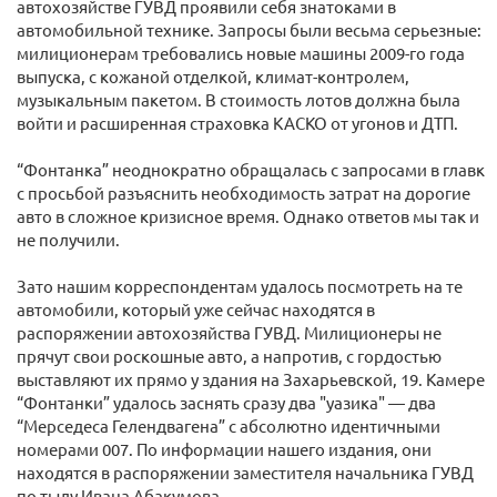
автохозяйстве ГУВД проявили себя знатоками в
автомобильной технике. Запросы были весьма серьезные:
милиционерам требовались новые машины 2009-го года
выпуска, с кожаной отделкой, климат-контролем,
музыкальным пакетом. В стоимость лотов должна была
войти и расширенная страховка КАСКО от угонов и ДТП.
“Фонтанка” неоднократно обращалась с запросами в главк
с просьбой разъяснить необходимость затрат на дорогие
авто в сложное кризисное время. Однако ответов мы так и
не получили.
Зато нашим корреспондентам удалось посмотреть на те
автомобили, который уже сейчас находятся в
распоряжении автохозяйства ГУВД. Милиционеры не
прячут свои роскошные авто, а напротив, с гордостью
выставляют их прямо у здания на Захарьевской, 19. Камере
“Фонтанки” удалось заснять сразу два "уазика" — два
“Мерседеса Гелендвагена” с абсолютно идентичными
номерами 007. По информации нашего издания, они
находятся в распоряжении заместителя начальника ГУВД
по тылу Ивана Абакумова.