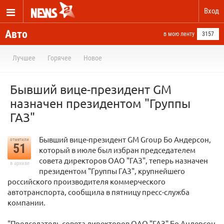
Вход
Авто
в мою ленту
3157
Лучшее
Горячее
Новое
Бывший вице-президент GM
назначен президентом "Группы
ГАЗ"
Бывший вице-президент GM Group Бо Андерсон,
отметили
51
который в июле был избран председателем
совета директоров ОАО "ГАЗ", теперь назначен
в архиве
президентом "Группы ГАЗ", крупнейшего
российского производителя коммерческого
автотранспорта, сообщила в пятницу пресс-служба
компании.
"Председатель совета директоров ОАО "ГАЗ" Бо Андерсон