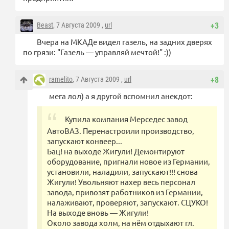
Beast
, 7 Августа 2009 ,
url
+3
Вчера на МКАДе видел газель, на задних дверях
по грязи: "Газель — управляй мечтой!" :))
ramelito
, 7 Августа 2009 ,
url
+8
мега лол) а я другой вспомнил анекдот:
Купила компания Мерседес завод
АвтоВАЗ. Перенастроили производство,
запускают конвеер...
Бац! на выходе Жигули! Демонтируют
оборудование, пригнали новое из Германии,
установили, наладили, запускают!!! снова
Жигули! Увольняют нахер весь персонал
завода, привозят работников из Германии,
налаживают, проверяют, запускают. СЦУКО!
На выходе вновь — Жигули!
Около завода холм, на нём отдыхают гл.