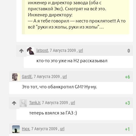
инженер и директор завода (оба с
приставкой Экс). Смотрят на всё это.
Инженер директору:
— А я тебе говорил — место проклятое!!! А то
всё "руки из жопы, руки из жопы"…
latpost
, 7 Августа 2009 ,
url
0
кто-то это уже на Н2 рассказывал
GardE
, 7 Августа 2009 ,
url
+6
Это тот, что обанкротил GM? Ну-ну.
TankJr
, 7 Августа 2009 ,
url
+3
теперь взялся за ГАЗ :)
Нюх
, 7 Августа 2009 ,
url
+1