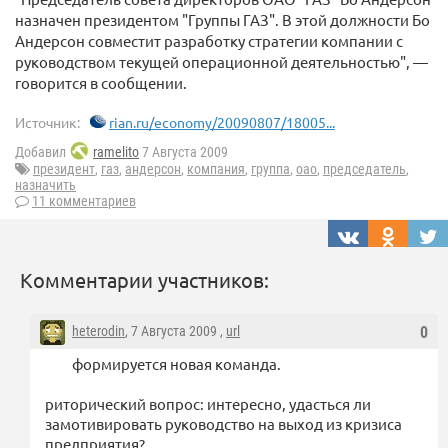
назначен президентом "Группы ГАЗ". В этой должности Бо
Андерсон совместит разработку стратегии компании с
руководством текущей операционной деятельностью", —
говорится в сообщении.
Источник:
rian.ru/economy/20090807/18005...
Добавил
ramelito
7 Августа 2009
президент
,
газ
,
андерсон
,
компания
,
группа
,
оао
,
председатель
,
назначить
11 комментариев
Комментарии участников:
heterodin
, 7 Августа 2009 ,
url
0
формируется новая команда.
риторический вопрос: интересно, удасться ли
замотивировать руководство на выход из кризиса
предприятия?