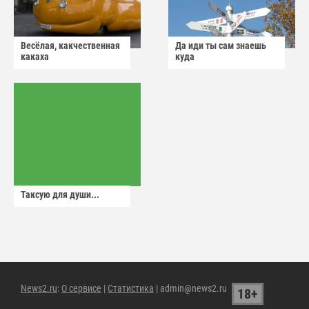
Весёлая, какчественная
Да иди ты сам знаешь
какаха
куда
Таксую для души...
News2.ru
:
О сервисе
|
Статистика
| admin@news2.ru
18+