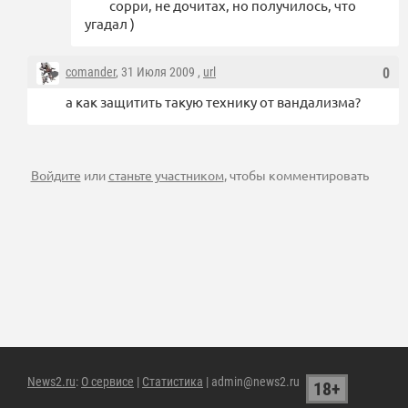
сорри, не дочитах, но получилось, что
угадал )
comander
, 31 Июля 2009 ,
url
0
а как защитить такую технику от вандализма?
Войдите
или
станьте участником
, чтобы комментировать
News2.ru
:
О сервисе
|
Статистика
| admin@news2.ru
18+