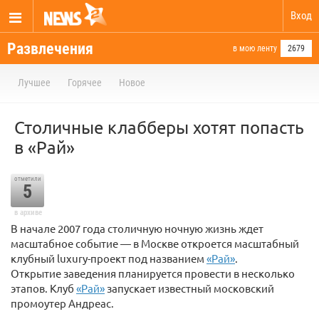
Вход
Развлечения
в мою ленту
2679
Лучшее
Горячее
Новое
Столичные клабберы хотят попасть
в «Рай»
отметили
5
в архиве
В начале 2007 года столичную ночную жизнь ждет
масштабное событие — в Москве откроется масштабный
клубный luxury-проект под названием
«Рай»
.
Открытие заведения планируется провести в несколько
этапов. Клуб
«Рай»
запускает известный московский
промоутер Андреас.