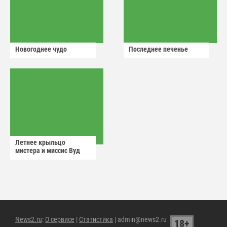
Новогоднее чудо
Последнее печенье
Летнее крыльцо
мистера и миссис Вуд
News2.ru
:
О сервисе
|
Статистика
| admin@news2.ru
18+