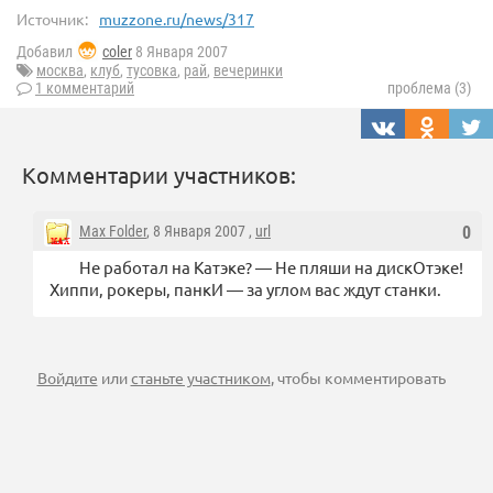
Источник:
muzzone.ru/news/317
Добавил
coler
8 Января 2007
москва
,
клуб
,
тусовка
,
рай
,
вечеринки
1 комментарий
проблема (3)
Комментарии участников:
Max Folder
, 8 Января 2007 ,
url
0
Не работал на Катэке? — Не пляши на дискОтэке!
Хиппи, рокеры, панкИ — за углом вас ждут станки.
Войдите
или
станьте участником
, чтобы комментировать