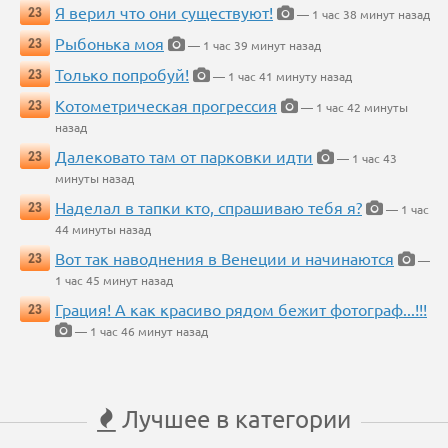
Я верил что они существуют!
23
— 1 час 38 минут назад
Рыбонька моя
23
— 1 час 39 минут назад
Только попробуй!
23
— 1 час 41 минуту назад
Котометрическая прогрессия
23
— 1 час 42 минуты
назад
Далековато там от парковки идти
23
— 1 час 43
минуты назад
Наделал в тапки кто, спрашиваю тебя я?
23
— 1 час
44 минуты назад
Вот так наводнения в Венеции и начинаются
23
—
1 час 45 минут назад
Грация! А как красиво рядом бежит фотограф...!!!
23
— 1 час 46 минут назад
Лучшее в категории