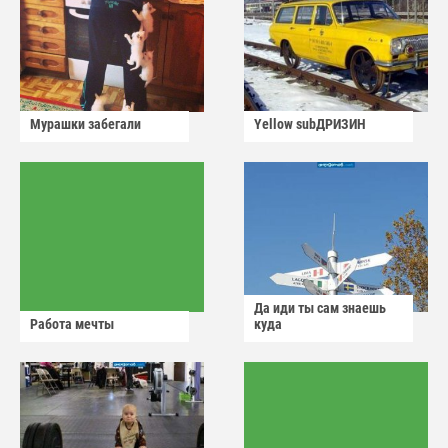
Мурашки забегали
Yellow subДРИЗИН
Да иди ты сам знаешь
Работа мечты
куда