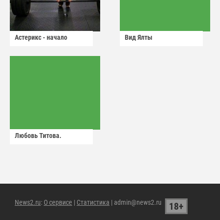
Астерикс - начало
Вид Ялты
Любовь Титова.
News2.ru
:
О сервисе
|
Статистика
| admin@news2.ru
18+