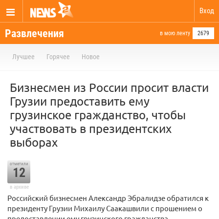
Вход
Развлечения
в мою ленту
2679
Лучшее
Горячее
Новое
Бизнесмен из России просит власти
Грузии предоставить ему
грузинское гражданство, чтобы
участвовать в президентских
выборах
отметили
12
в архиве
Российский бизнесмен Александр Эбралидзе обратился к
президенту Грузии Михаилу Саакашвили с прошением о
предоставлении ему грузинского гражданства.