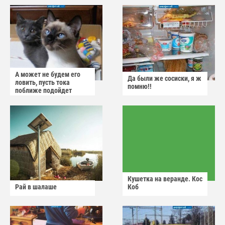
А может не будем его
Да были же сосиски, я ж
ловить, пусть тока
помню!!
поближе подойдет
Кушетка на веранде. Кос
Рай в шалаше
Коб