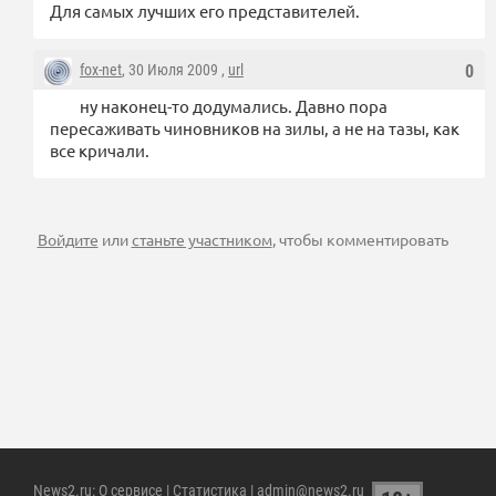
Для самых лучших его представителей.
fox-net
, 30 Июля 2009 ,
url
0
ну наконец-то додумались. Давно пора
пересаживать чиновников на зилы, а не на тазы, как
все кричали.
Войдите
или
станьте участником
, чтобы комментировать
News2.ru
:
О сервисе
|
Статистика
| admin@news2.ru