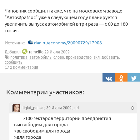
Чиновник сообщил также, что на московском заводе
"АвтоФраМос" уже в следующем году планируется
увеличить выпуск автомобилей в три раза — с 60 до 180
тысяч.
Источник:
rian.ru/economy/20090729/17908...
Добавил
ramelito
29 Июля 2009
политика
,
автомобиль
,
слово
,
производство
,
зил
,
добавить
,
сообщить
2 комментария
Комментарии участников:
tiglaf_palisar
, 30 Июля 2009 ,
url
0
>100 гектаров территории предприятия
высвободим для города
>высвободим для города
>для города