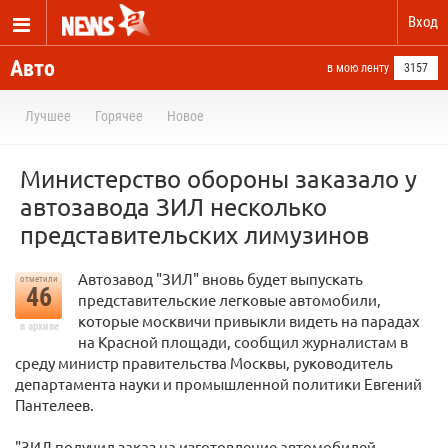
Вход
Авто
в мою ленту
3157
Лучшее
Горячее
Новое
Министерство обороны заказало у
автозавода ЗИЛ несколько
представительских лимузинов
Автозавод "ЗИЛ" вновь будет выпускать
отметили
46
представительские легковые автомобили,
которые москвичи привыкли видеть на парадах
в архиве
на Красной площади, сообщил журналистам в
среду министр правительства Москвы, руководитель
департамента науки и промышленной политики Евгений
Пантелеев.
"ЗИЛ получил заказ на изготовление автомобилей