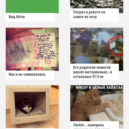
Погряз в работе по
Вид Ялты
самое не хочу
Его родители помогли
школе материально..А
Мы и не сомневались
остальные ЕГЭ не
сдадут
Любят...наверное