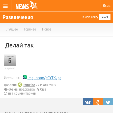
Вход
Развлечения
в мою ленту
2679
Лучшее
Горячее
Новое
Делай так
отметили
5
в архиве
Источник:
imgur.com/p0YTK.jpg
Добавил
ramelito
27 Июля 2009
обама
,
подсказка
Сша
нет комментариев