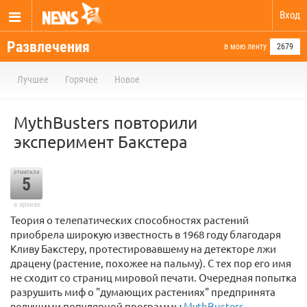
Вход
Развлечения
в мою ленту
2679
Лучшее
Горячее
Новое
MythBusters повторили
эксперимент Бакстера
отметили
5
в архиве
Теория о телепатических способностях растений
приобрела широкую известность в 1968 году благодаря
Кливу Бакстеру, протестировавшему на детекторе лжи
драцену (растение, похожее на пальму). С тех пор его имя
не сходит со страниц мировой печати. Очередная попытка
разрушить миф о "думающих растениях" предпринята
ведущими популярной программы
MythBusters