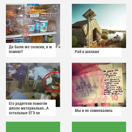
Да были же сосиски, я ж
помню!!
Рай в шалаше
Его родители помогли
школе материально..А
Мы и не сомневались
остальные ЕГЭ не
сдадут