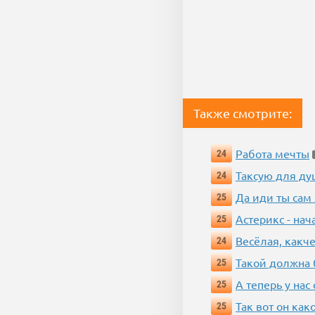
Также смотрите:
Работа мечты
24
Таксую для душ
24
Да иди ты сам
25
Астерикс - нач
25
Весёлая, какч
24
Такой должна 
25
А теперь у нас
25
Так вот он ка
25