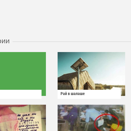
рии
Рай в шалаше