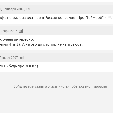
r
, 8 Января 2007 ,
url
фы по малоизвестным в России консолям. Про "Геймбой" и PSP 
 Января 2007 ,
url
, очень интересно.
ыло 4 из 39. А на psp до сих пор не наиграюсь!:)
 Января 2007 ,
url
о-нибудь про 3DO! :-)
Войдите
или
станьте участником
, чтобы комментировать