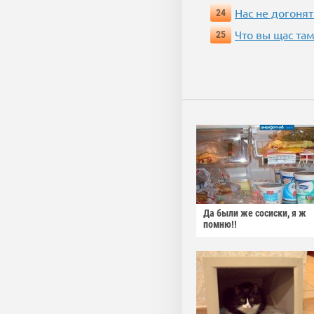
Нас не догонят
24
Что вы щас там
25
Да были же сосиски, я ж
помню!!