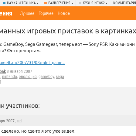
НАУКА И ТЕХНИКА
РАЗВЛЕЧЕНИЯ
КУХНЯ NEWS2
КОММЕНТАРИ
ения
Лучшее
Горячее
Новое
анных игровых приставок в картинка
: GameBoy, Sega Gamegear, теперь вот — Sony PSP. Какими они
али? Фоторепортаж.
ameit.ru/2007/01/08/mini_game...
bak
8 Января 2007
p
,
nintendo
,
эволюция
,
gameboy
,
sega
я
и участников:
аря 2007 ,
url
сделано, но где-то я это уже видел.