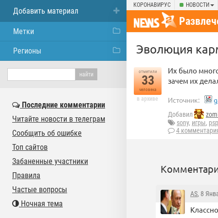
КОРОНАВИРУС
НОВОСТИ
Добавить материал
Развлеч
Метки
Эволюция карм
Регионы
Их было много
отметили
33
зачем их дел
человека
в архиве
Источник:
g
Последние комментарии
Добавил
zom
Читайте новости в телеграм
sony
,
игры
,
ps
4 комментари
Сообщить об ошибке
Топ сайтов
Забаненные участники
Комментари
Правила
Частые вопросы
AS
, 8 Янв
Ночная тема
Классно 