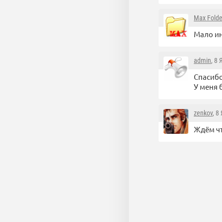
Max Folde
Мало ин
admin
, 8
Спасибо
У меня б
zenkov
, 8
Ждём чт