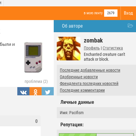
И
Вход
в мою ленту
2679
Об авторе
х
zombak
 были и
Профиль
|
Статистика
Enchanted creature can't
attack or block.
Последние добавленные новости
Одобренные новости
проблема (2)
Френдлента последних новостей
Последние комментарии
Личные данные
Имя: Pacifism
0
Репутация: