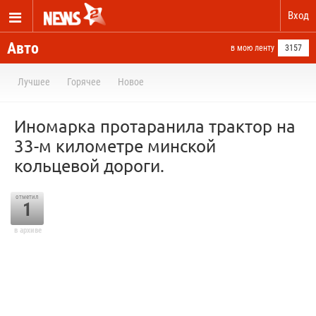
Вход
Авто
в мою ленту
3157
Лучшее
Горячее
Новое
Иномарка протаранила трактор на
33-м километре минской
кольцевой дороги.
отметил
1
в архиве