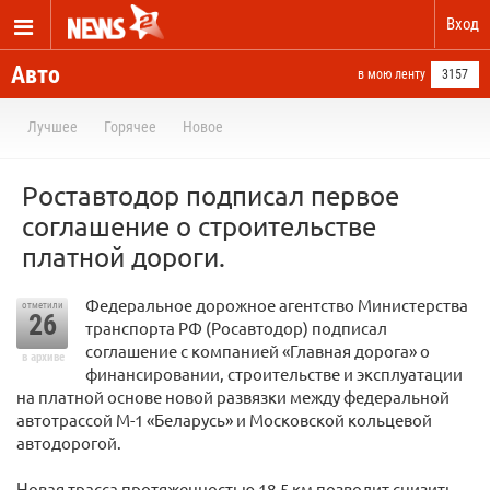
Вход
Авто
в мою ленту
3157
Лучшее
Горячее
Новое
Роставтодор подписал первое
соглашение о строительстве
платной дороги.
Федеральное дорожное агентство Министерства
отметили
26
транспорта РФ (Росавтодор) подписал
соглашение с компанией «Главная дорога» о
в архиве
финансировании, строительстве и эксплуатации
на платной основе новой развязки между федеральной
автотрассой M-1 «Беларусь» и Московской кольцевой
автодорогой.
Новая трасса протяженностью 18,5 км позволит снизить