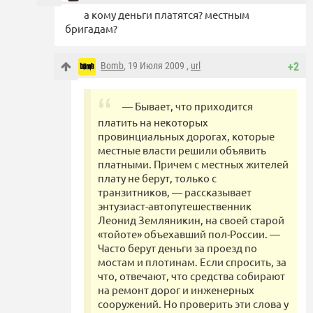
а кому деньги платятся? местным
бригадам?
Bomb
, 19 Июля 2009 ,
url
+2
— Бывает, что приходится
платить на некоторых
провинциальных дорогах, которые
местные власти решили объявить
платными. Причем с местных жителей
плату не берут, только с
транзитников, — рассказывает
энтузиаст-автопутешественник
Леонид Земляникин, на своей старой
«тойоте» объехавший пол-России. —
Часто берут деньги за проезд по
мостам и плотинам. Если спросить, за
что, отвечают, что средства собирают
на ремонт дорог и инженерных
сооружений. Но проверить эти слова у