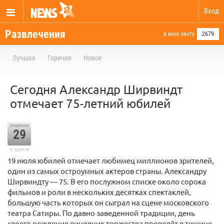
Вход
Развлечения
в мою ленту
2679
Лучшее
Горячее
Новое
Сегодня Александр Ширвиндт
отмечает 75-летний юбилей
отметили
29
в архиве
19 июля юбилей отмечает любимец миллионов зрителей,
один из самых остроумных актеров страны. Александру
Ширвиндту — 75. В его послужном списке около сорока
фильмов и роли в нескольких десятках спектаклей,
большую часть которых он сыграл на сцене московского
театра Сатиры. По давно заведенной традиции, день
своего рождения виновник торжества проведёт в тишине.