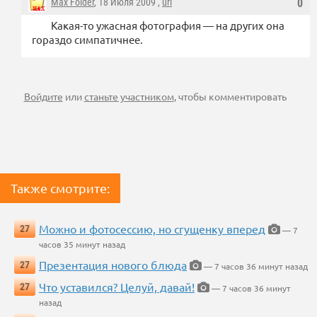
Max Folder
, 18 Июля 2009 ,
url
0
Какая-то ужасная фотография — на других она
гораздо симпатичнее.
Войдите
или
станьте участником
, чтобы комментировать
Также смотрите:
Можно и фотосессию, но сгущенку вперед
27
— 7
часов 35 минут назад
Презентация нового блюда
27
— 7 часов 36 минут назад
Что уставился? Целуй, давай!
27
— 7 часов 36 минут
назад