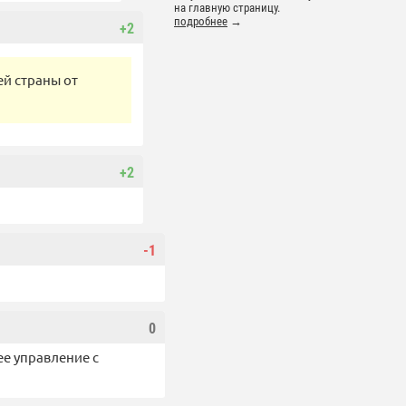
на главную страницу.
подробнее
→
+2
ей страны от
+2
.
-1
0
ее управление с