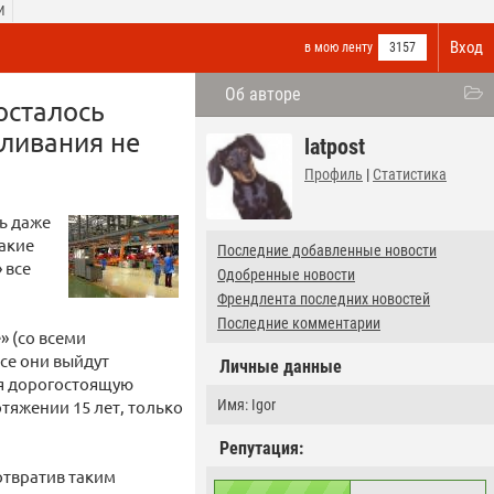
И
Вход
в мою ленту
3157
Об авторе
осталось
ливания не
latpost
Профиль
|
Статистика
ь даже
акие
Последние добавленные новости
 все
Одобренные новости
Френдлента последних новостей
Последние комментарии
» (со всеми
се они выйдут
Личные данные
ая дорогостоящую
тяжении 15 лет, только
Имя: Igor
Репутация:
отвратив таким