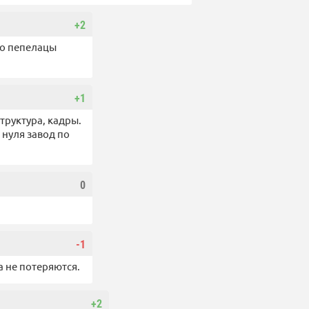
+2
жно пепелацы
+1
труктура, кадры.
 нуля завод по
0
-1
 не потеряются.
+2