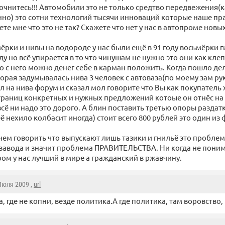
очнитесь!!! Автомобили это не только средтво передвежения(ка
нно) это сотни технологий тысячи инноваций которые наше пр
те мне что это не так? Скажете что нет у нас в автопроме новы
мёрки и нивы на водороде у нас были ещё в 91 году восьмёрки 
у но всё упирается в то что чинушам не нужно это они как клепа
то с него можно денег себе в карман положить. Когда пошло де
орая задумывалась нива 3 человек с автоваза(по моему зам р
л на нива форум и сказал мол говорите что Вы как покупатель
страниц конкретных и нужных предложений котоые он отнёс на
всё ни надо это дорого. А блин поставить третью опоры раздатк
её нехило колбасит иногда) стоит всего 800 рублей это один из 
 чем говорить что выпускают лишь тазики и гнильё это пробле
авода и значит проблема ПРАВИТЕЛЬСТВА. Ни когда не пони
ом у нас лучший в мире а гражданский в ржавчину.
 Июля 2009 ,
url
а, где не копни, везде политика.А где политика, там воровство, 