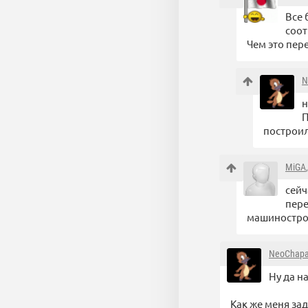
Все 
соот
Чем это пер
N
н
П
построи
MiGA
сейч
пере
машинострое
NeoChapa
Ну да н
Как же меня за