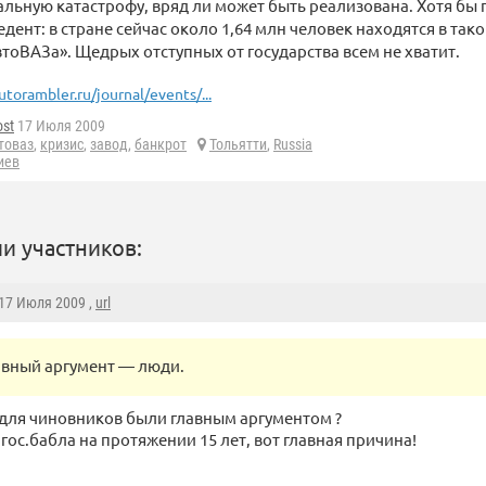
льную катастрофу, вряд ли может быть реализована. Хотя бы п
дент: в стране сейчас около 1,64 млн человек находятся в так
тоВАЗа». Щедрых отступных от государства всем не хватит.
utorambler.ru/journal/events/...
ost
17 Июля 2009
товаз
,
кризис
,
завод
,
банкрот
Тольятти
,
Russia
иев
и участников:
 17 Июля 2009 ,
url
авный аргумент — люди.
 для чиновников были главным аргументом ?
гос.бабла на протяжении 15 лет, вот главная причина!