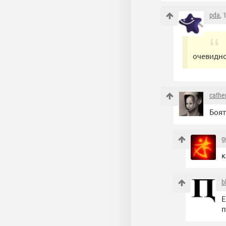
pda
, 
очевидно
cathe
Боят
g
к
b
Е
п