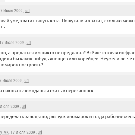
17 Июля 2009 ,
url
давай уже, хватит тянуть кота. Пошутили и хватит, сколько мо
ть.
 17 Июля 2009 ,
url
но, а продаться им никто не предлагал? Всё же готовая инфрас
дили бы каких-нибудь японцев или корейцев. Неужели легче с
номарок построить?
17 Июля 2009 ,
url
а паковать чемоданы и ехать в нерезиновск.
 Июля 2009 ,
url
еределать заводы под выпуск иномарок и тогда рабочие места
ny_VK
, 17 Июля 2009 ,
url