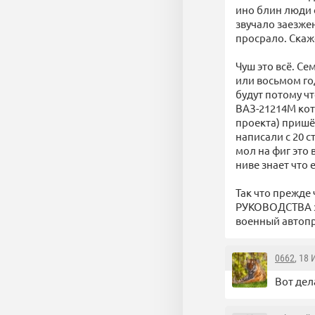
ино блин люди 
звучало заезже
просрало. Скаже
Чуш это всё. Се
или восьмом год
будут потому ч
ВАЗ-21214М кот
проекта) пришё
написали с 20 
мол на фиг это 
ниве знает что 
Так что прежде
РУКОВОДСТВА з
военный автопр
0662
, 18
Вот дел