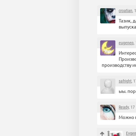
croatian
, 
Тазик, 
выпуска
eugenep
,
Интерес
Произво
производству и
safright
, 
ыы. пор
Ready
, 17
Можно п
Evge