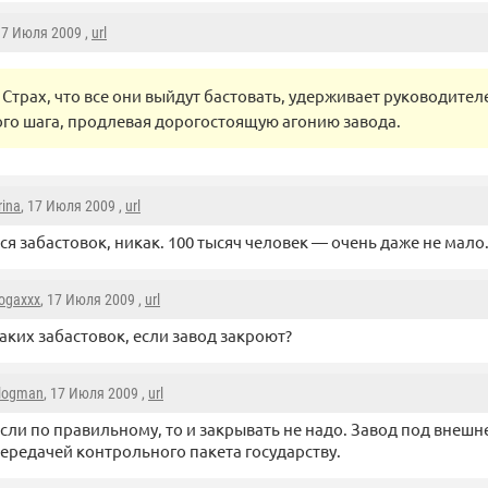
17 Июля 2009 ,
url
Страх, что все они выйдут бастовать, удерживает руководител
го шага, продлевая дорогостоящую агонию завода.
rina
, 17 Июля 2009 ,
url
ся забастовок, никак. 100 тысяч человек — очень даже не мало
ogaxxx
, 17 Июля 2009 ,
url
аких забастовок, если завод закроют?
logman
, 17 Июля 2009 ,
url
сли по правильному, то и закрывать не надо. Завод под внешн
ередачей контрольного пакета государству.