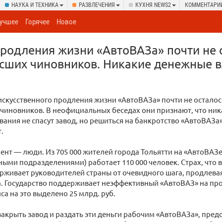
НАУКА И ТЕХНИКА
РАЗВЛЕЧЕНИЯ
КУХНЯ NEWS2
КОММЕНТАРИ
учшее
Горячее
Новое
родления жизни «АвтоВАЗа» почти не 
сших чиновников. Никакие денежные в
скусственного продления жизни «АвтоВАЗа» почти не осталос
чиновников. В неофициальных беседах они признают, что ник
ания не спасут завод, но решиться на банкротство «АвтоВАЗа»
.
ент — люди. Из 705 000 жителей города Тольятти на «АвтоВАЗе
ыми подразделениями) работает 110 000 человек. Страх, что в
ерживает руководителей страны от очевидного шага, продлев
. Государство поддерживает неэффективный «АвтоВАЗ» на про
са на это выделено 25 млрд. руб.
закрыть завод и раздать эти деньги рабочим «АвтоВАЗа», пред