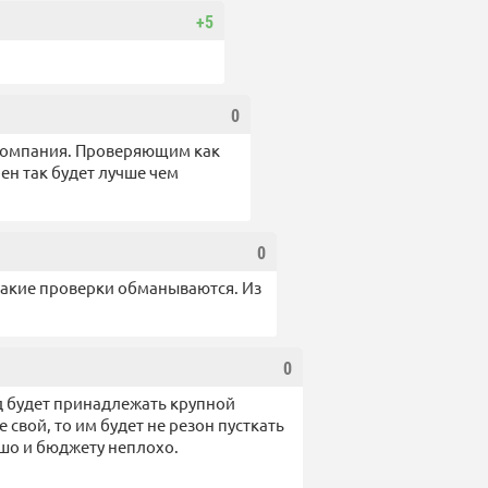
+5
0
компания. Проверяющим как
н так будет лучше чем
0
 такие проверки обманываются. Из
0
од будет принадлежать крупной
 свой, то им будет не резон пусткать
ошо и бюджету неплохо.