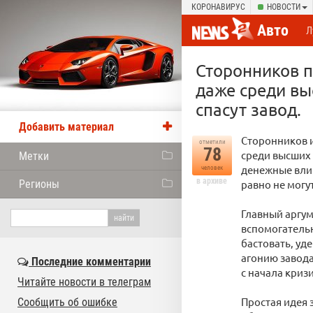
КОРОНАВИРУС
НОВОСТИ
Авто
Л
Сторонников п
даже среди вы
спасут завод.
Добавить материал
Сторонников и
отметили
78
среди высших 
Метки
денежные влив
человек
в архиве
Регионы
равно не могут
Главный аргум
вспомогательн
бастовать, уд
агонию завода
Последние комментарии
с начала кризи
Читайте новости в телеграм
Простая идея 
Сообщить об ошибке