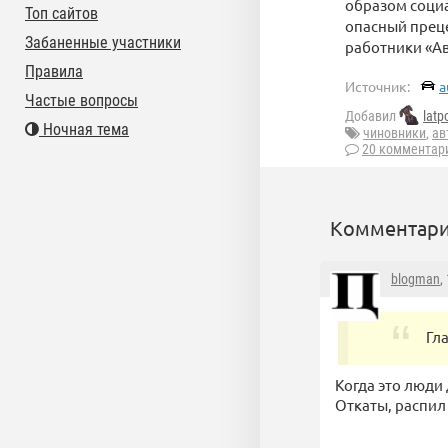
образом социа
Топ сайтов
опасный преце
Забаненные участники
работники «Ав
Правила
Источник:
a
Частые вопросы
Добавил
latp
Ночная тема
чиновники
,
ав
20 комментар
Комментари
blogman
,
Гл
Когда это люди
Откаты, распил 