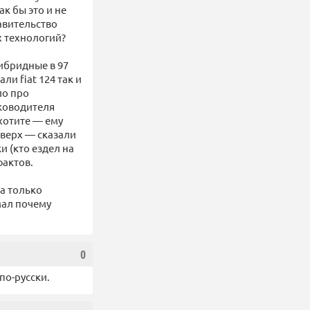
к бы это и не
авительство
х технологий?
гибридные в 97
ли fiat 124 так и
ло про
уководителя
 хотите — ему
 верх — сказали
и (кто ездел на
фактов.
ма только
мал почему
0
по-русски.