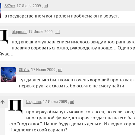
SKYnv
, 17 Июля 2009 ,
url
в государственном контроле и проблема он и ворует.
blogman
, 17 Июля 2009 ,
url
под внешним управлением имелось ввиду иностранная 
правило воровать сложно, руководству проще… Один хре
ейчас…
SKYnv
, 17 Июля 2009 ,
url
тут давненько был комент очень хороший про та как
первых рук так сказать. боюсь что не смогу найти
blogman
, 17 Июля 2009 ,
url
проверку обмануть можно, согласен, но если зав
иностранной фирме, которая создаст на на его базе
его "под откос". Парни будут делать деньги. И людям хор
Предложите свой вариант?