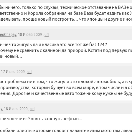
бы ничего, только по слухам, техническое отставание на ВАЗе
ветственно и Корола собранная на базе Ваза будет ездить как Ж
еделывать, проще новый построить… что японцы и другие ино
eoChapay
, 18 Июля 2009 ,
url
и чё что жигуль да и класика это всё тот же fiat 124 ?
очему не сравнить с калиной да приорой. Кстати под первую 
ли новый…
, 17 Июля 2009 ,
url
ас проблема не в том, что жигули это плохой автомобиль, а в 
производства, который бушует во всём мире, в том числе и в о
ния. Дорогие и качественные авто тоже никому нужны не буду
y
, 18 Июля 2009 ,
url
ашим легче всё опять заткнуть нефтью...
долбали идиоты которые говорят давайте купим мотр там дава