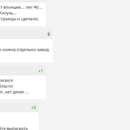
 от японцев… лет 40…
игуль...
странцы и сделали.
0
по моему отдельно завод
+1
кризисе
бласти
т, нет денег…
+5
йте выпускать