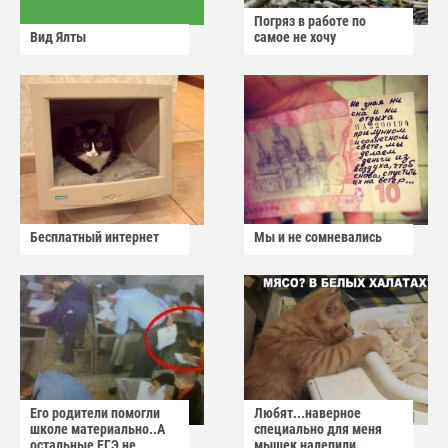
Погряз в работе по
Вид Ялты
самое не хочу
Бесплатный интернет
Мы и не сомневались
Его родители помогли
Любят...наверное
школе материально..А
специально для меня
остальные ЕГЭ не
мышек налепили...