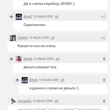
Да и слегка перебор, ИМХО :)
Beast
, 16 Июля 2009 ,
url
+1
Однозначно
Любер
, 16 Июля 2009 ,
url
+1
Какая-то она не очень
linews
, 16 Июля 2009 ,
url
0
деньги решают все
Beast
, 16 Июля 2009 ,
url
0
в данном случае не деньги :)
comander
, 16 Июля 2009 ,
url
0
неужели не будет "порно-скандала"? я разочарован