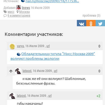
Источник:
rian.ru/moscow/20090716/177536...
Добавил
linews
16 Июля 2009
мисс
Москва
9 комментариев
проблема (3)
Комментарии участников:
varya
, 16 Июля 2009 ,
url
0
Обладательницу титула "Мисс Москва-2009"
волнуют проблемы экологии
latpost
, 16 Июля 2009 ,
url
0
и как же её они волнуют? Шаблонные,
безсмысленные фразы.
latpost
, 16 Июля 2009 ,
url
+2
губы накачаны?