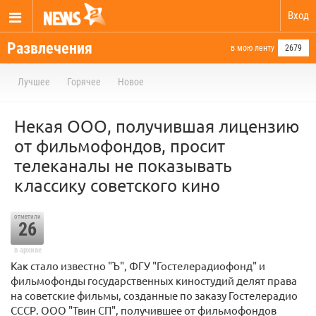
Вход
Развлечения
в мою ленту
2679
Лучшее
Горячее
Новое
Некая ООО, получившая лицензию
от фильмофондов, просит
телеканалы не показывать
классику советского кино
отметили
26
в архиве
Как стало известно "Ъ", ФГУ "Гостелерадиофонд" и
фильмофонды государственных киностудий делят права
на советские фильмы, созданные по заказу Гостелерадио
СССР. ООО "Твин СП", получившее от фильмофондов