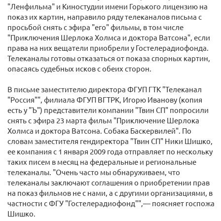
"Ленфильма" и Киностудии имени Горького лицензию на
показ их картин, направило ряду телеканалов письма с
просьбой снять с эфира "его" фильмы, в том числе
"Приключения Шерлока Холмса и доктора Ватсона", если
права на них вещатели приобрели у Гостелерадиофонда.
Телеканалы готовы отказаться от показа спорных картин,
опасаясь судебных исков с обеих сторон.
В письме заместителю директора ФГУП ГТК "Телеканал
"Россия"", филиала ФГУП ВГТРК, Игорю Иванову (копия
есть у "Ъ") представители компании "Твин СП" попросили
снять с эфира 23 марта фильм "Приключение Шерлока
Холмса и доктора Ватсона. Собака Баскервилей". По
словам заместителя гендиректора "Твин СП" Ники Шишко,
ее компания с 1 января 2009 года отправляет по нескольку
таких писем в месяц на федеральные и региональные
телеканалы. "Очень часто мы обнаруживаем, что
телеканалы заключают соглашения о приобретении прав
на показ фильмов не с нами, а с другими организациями, в
частности c ФГУ "Гостелерадиофонд"",— поясняет госпожа
Шишко.