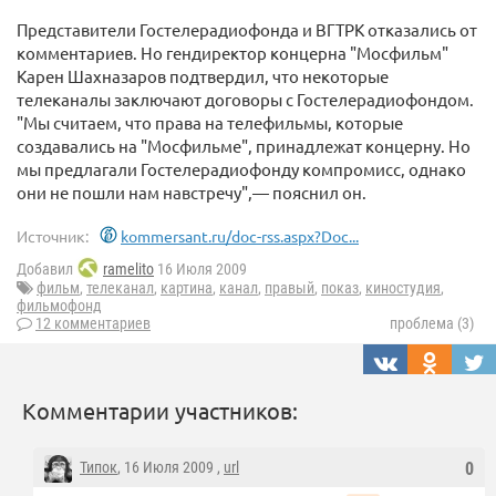
Представители Гостелерадиофонда и ВГТРК отказались от
комментариев. Но гендиректор концерна "Мосфильм"
Карен Шахназаров подтвердил, что некоторые
телеканалы заключают договоры c Гостелерадиофондом.
"Мы считаем, что права на телефильмы, которые
создавались на "Мосфильме", принадлежат концерну. Но
мы предлагали Гостелерадиофонду компромисс, однако
они не пошли нам навстречу",— пояснил он.
Источник:
kommersant.ru/doc-rss.aspx?Doc...
Добавил
ramelito
16 Июля 2009
фильм
,
телеканал
,
картина
,
канал
,
правый
,
показ
,
киностудия
,
фильмофонд
12 комментариев
проблема (3)
Комментарии участников:
Типок
, 16 Июля 2009 ,
url
0