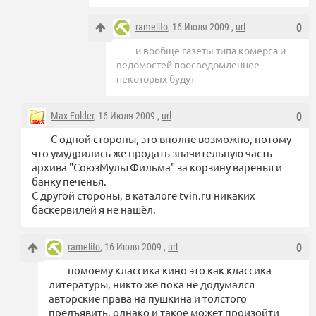
ramelito
, 16 Июля 2009 ,
url
0
и вообще газеты типа комерса и
ведомостей поосведомленнее
некоторых будут
Max Folder
, 16 Июля 2009 ,
url
0
С одной стороны, это вполне возможно, потому
что умудрились же продать значительную часть
архива "СоюзМультФильма" за корзину варенья и
банку печенья.
С другой стороны, в каталоге tvin.ru никаких
баскервилей я не нашёл.
ramelito
, 16 Июля 2009 ,
url
0
помоему классика кино это как классика
литературы, никто же пока не додумался
авторские права на пушкина и толстого
предъявить, однако и такое может произойти