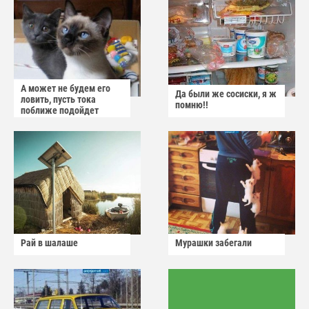
А может не будем его
Да были же сосиски, я ж
ловить, пусть тока
помню!!
поближе подойдет
Рай в шалаше
Мурашки забегали