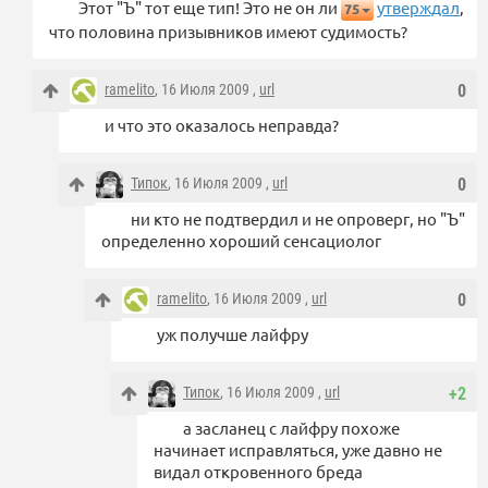
Этот "Ъ" тот еще тип! Это не он ли
утверждал
,
75
что половина призывников имеют судимость?
ramelito
, 16 Июля 2009 ,
url
0
и что это оказалось неправда?
Типок
, 16 Июля 2009 ,
url
0
ни кто не подтвердил и не опроверг, но "Ъ"
определенно хороший сенсациолог
ramelito
, 16 Июля 2009 ,
url
0
уж получше лайфру
Типок
, 16 Июля 2009 ,
url
+2
а засланец с лайфру похоже
начинает исправляться, уже давно не
видал откровенного бреда