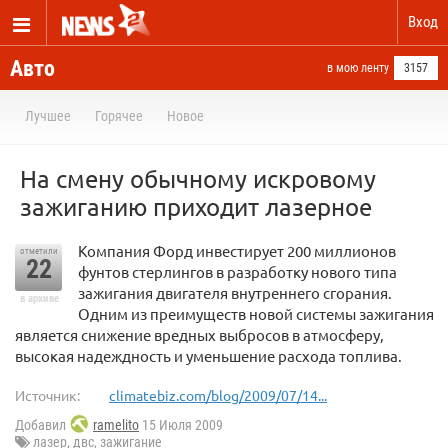
Вход
Авто
в мою ленту
3157
Лучшее
Горячее
Новое
На смену обычному искровому
зажиганию приходит лазерное
Компания Форд инвестирует 200 миллионов
отметили
22
фунтов стерлингов в разработку нового типа
зажигания двигателя внутреннего сгорания.
в архиве
Одним из преимуществ новой системы зажигания
является снижение вредных выбросов в атмосферу,
высокая надеждность и уменьшение расхода топлива.
Источник:
climatebiz.com/blog/2009/07/14...
Добавил
ramelito
15 Июля 2009
лазер
,
двс
,
зажигание