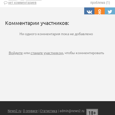
нет комментариев
проблема (1)
Комментарии участников:
Ни одного комментария пока не добавлено
Войдите
или
станьте участником
, чтобы комментировать
News2.ru
:
О сервисе
|
Статистика
| admin@news2.ru
18+