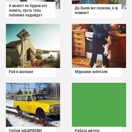
А может не будем его
Да были же сосиски, я ж
ловить, пусть тока
помню!!
поближе подойдет
Рай в шалаше
Мурашки забегали
Yellow subДРИЗИН
Работа мечты