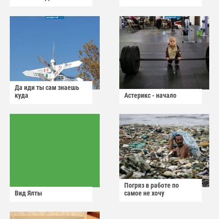
Да иди ты сам знаешь
куда
Астерикс - начало
Погряз в работе по
Вид Ялты
самое не хочу