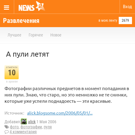
Вход
Развлечения
в мою ленту
2679
Лучшее
Горячее
Новое
А пули летят
отметили
10
в архиве
Фотографии различных предметов в момент попадания в
них пули. Знаю, что старо, но это немножко не те снимки,
которые уже успели поднадоесть — эти красивые.
Источник:
alick.blogsome.com/2006/05/01/...
Добавил
alick
1 Мая 2006
фото
,
фотографии
,
пуля
4 комментария