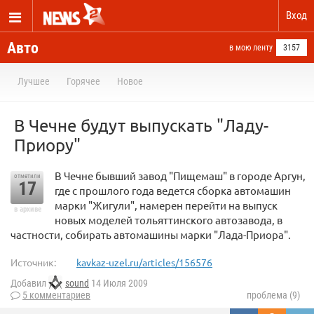
Вход
Авто
в мою ленту
3157
Лучшее
Горячее
Новое
В Чечне будут выпускать "Ладу-
Приору"
В Чечне бывший завод "Пищемаш" в городе Аргун,
отметили
17
где с прошлого года ведется сборка автомашин
марки "Жигули", намерен перейти на выпуск
в архиве
новых моделей тольяттинского автозавода, в
частности, собирать автомашины марки "Лада-Приора".
Источник:
kavkaz-uzel.ru/articles/156576
Добавил
sound
14 Июля 2009
5 комментариев
проблема (9)