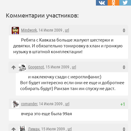
Комментарии участников:
Mindwork
, 14 Июля 2009 ,
url
0
Ребята с Кавказа больше жалуют шестерки и
девятки. И обязательно тонировку в хлам и громкую
музыку в штатной комплектации!
Googenot
, 15 Июля 2009 ,
url
0
и наклеючку сзади с иероглифами:)
Вот будет интересно если они ее еще и добротнее
собирать будут) Рамзан там им спуску не даст.
comander
, 14 Июля 2009 ,
url
+1
вчера это еще была 99ая
Лиман
, 15 Июля 2009 ,
url
0