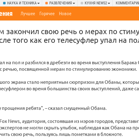
НАУКА И ТЕХНИКА
РАЗВЛЕЧЕНИЯ
КУХНЯ NEWS2
КОММЕНТАРИ
ения
Лучшее
Горячее
Новое
м закончил свою речь о мерах по сти
ле того как его телесуфлер упал на по
ал на пол и разбился в дребезги во время выступления Барак
 с речью, посвященной мерам по стимулированию экономики.
шого экрана стало неприятным сюрпризом для Обамы, котор
лесуфлером во время большинства своих выступлений, даже с
у прощения ребята", – сказал смущенный Обама.
Fox News, аудитория, состоявшая из мэров городов, представ
экспертов не могли скрыть улыбок, наблюдая как Обама на п
чить свою речь, пользуясь лишь пометками в блокноте.