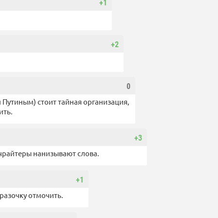
+1
+2
0
и Путиным) стоит тайная организация,
ить.
+3
пичрайтеры нанизывают слова.
+1
фразочку отмочить.