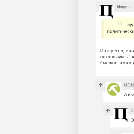
blogman
,
ау
политически
Интересно, мно
не пользуясь "п
Смешно это ког
ramel
А вы
b
Э