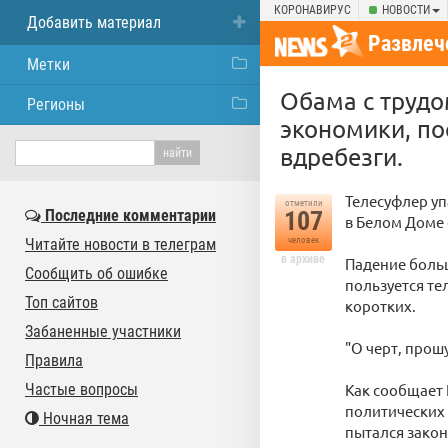
КОРОНАВИРУС
НОВОСТИ
Добавить материал
Развлеч
Метки
Обама с трудо
Регионы
экономики, пос
вдребезги.
Телесуфлер уп
отметили
Последние комментарии
107
в Белом Доме
Читайте новости в телеграм
человек
в архиве
Падение боль
Сообщить об ошибке
пользуется те
Топ сайтов
коротких.
Забаненные участники
"О черт, прош
Правила
Частые вопросы
Как сообщает 
политических 
Ночная тема
пытался закон