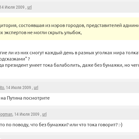
 14 Июля 2009 ,
url
дитория, состоявшая из мэров городов, представителей админ
х экспертов не могли скрыть улыбок,
гие ли из них смогут каждый день в разных уголках мира толка
одсказками" ?
да президент умеет тока балаболить, даже без бумажки, но че
ito
, 14 Июля 2009 ,
url
 на Путина посмотрите
logman
, 14 Июля 2009 ,
url
то по поводу, что без бумажки? или что тока говорит? :-)