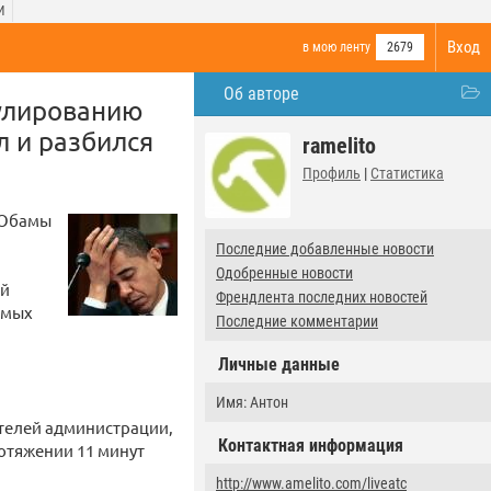
И
Вход
в мою ленту
2679
Об авторе
мулированию
л и разбился
ramelito
Профиль
|
Статистика
а Обамы
Последние добавленные новости
Одобренные новости
ый
Френдлента последних новостей
амых
Последние комментарии
Личные данные
Имя: Антон
ителей администрации,
Контактная информация
ротяжении 11 минут
http://www.amelito.com/liveatc