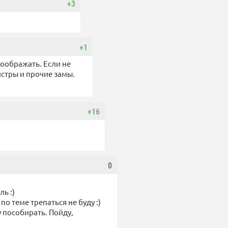
+3
+1
соображать. Если не
истры и прочие замы.
+16
0
ль :)
по теме трепаться не буду :)
у пособирать. Пойду,