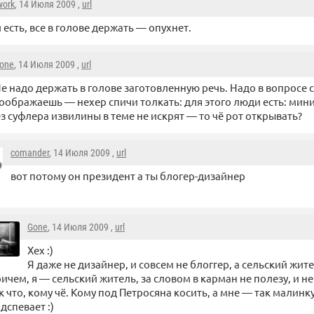
work
, 14 Июля 2009 ,
url
и есть, все в голове держать — опухнет.
one
, 14 Июля 2009 ,
url
е надо держать в голове заготовленную речь. Надо в вопросе 
оображаешь — нехер спичи толкать: для этого люди есть: мин
ез суфлера извилины в теме не искрят — то чё рот открывать?
comander
, 14 Июля 2009 ,
url
вот потому он президент а ты блогер-дизайнер
Gone
, 14 Июля 2009 ,
url
Хех :)
Я даже не дизайнер, и совсем не блоггер, а сельский жите
ичем, я — сельский житель, за словом в карман не полезу, и не 
к что, кому чё. Кому под Петросяна косить, а мне — так малинк
дспевает :)