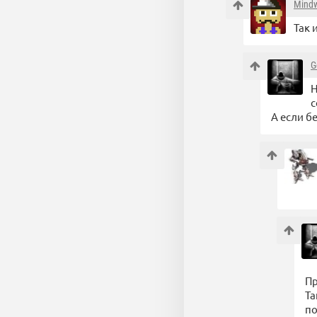
Mind
Так 
G
Н
с
А если б
Пр
Та
по