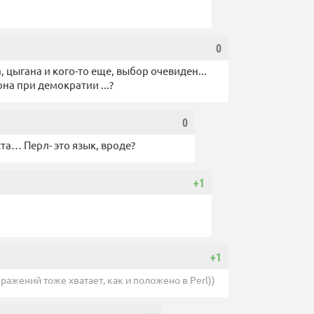
0
 цыгана и кого-то еще, выбор очевиден...
она при демократии ...?
0
а… Перл- это язык, вроде?
+1
+1
ыражений тоже хватает, как и положено в Perl))