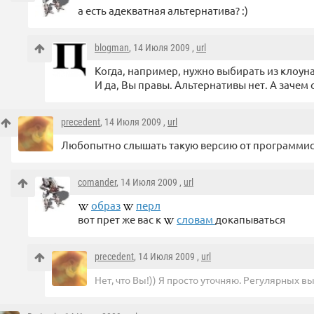
а есть адекватная альтернатива? :)
blogman
, 14 Июля 2009 ,
url
Когда, например, нужно выбирать из клоуна,
И да, Вы правы. Альтернативы нет. А зачем 
precedent
, 14 Июля 2009 ,
url
Любопытно слышать такую версию от программист
comander
, 14 Июля 2009 ,
url
образ
перл
вот прет же вас к
словам
докапываться
precedent
, 14 Июля 2009 ,
url
Нет, что Вы!)) Я просто уточняю. Регулярных в