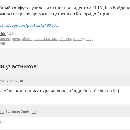
бный конфуз случился и с вице-президентом США Джо Байдено
ывом ветра во время выступления в Колорадо-Спрингс.
zt.ru/topnews/politics/248963...
lito
14 Июля 2009
ление
,
речь
,
обама
,
пользоваться
,
обамы
,
телесуфлер
иев
и участников:
 Июля 2009 ,
url
аю "на пол" написать раздельно, а "вдребезги" слитно %-)
ito
, 14 Июля 2009 ,
url
га