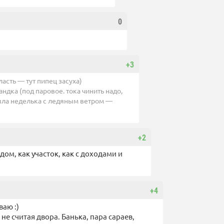
0
+3
ласть — тут пипец засуха)
ндка (под паровое. тока чинить надо,
была неделька с ледяным ветром —
+2
 дом, как участок, как с доходами и
+4
ваю :)
не считая двора. Банька, пара сараев,