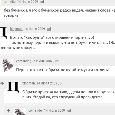
ramelito
, 14 Июля 2009 ,
url
без бумажки, я его с бумажкой редко видел, чеканит слова ка
говорит
blogman
, 14 Июля 2009 ,
url
Вот это "как будто" все отношение портит… :-)
Так по этому перлы и выдает, что не с бумаги читает… Об
зволить не может…
comander
, 14 Июля 2009 ,
url
Перлы это часть образа. не путайте мухи и котлеты
blogman
, 14 Июля 2009 ,
url
Образа: приехал на завод, дела пошли в гору; зае
вниз. Угадай ка, кто следующий президент?
comander
, 14 Июля 2009 ,
url