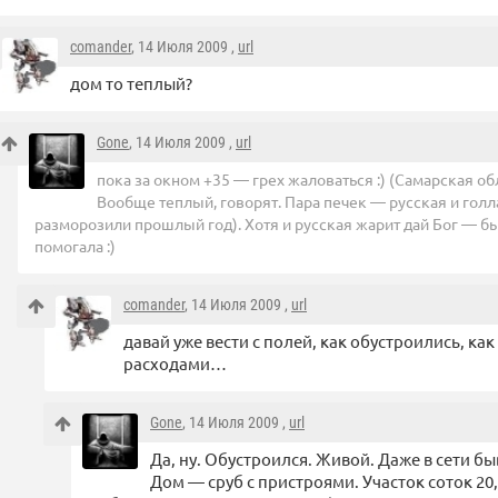
comander
, 14 Июля 2009 ,
url
дом то теплый?
Gone
, 14 Июля 2009 ,
url
пока за окном +35 — грех жаловаться :) (Самарская об
Вообще теплый, говорят. Пара печек — русская и голла
разморозили прошлый год). Хотя и русская жарит дай Бог — 
помогала :)
comander
, 14 Июля 2009 ,
url
давай уже вести с полей, как обустроились, как
расходами…
Gone
, 14 Июля 2009 ,
url
Да, ну. Обустроился. Живой. Даже в сети бы
Дом — сруб с пристроями. Участок соток 20, 