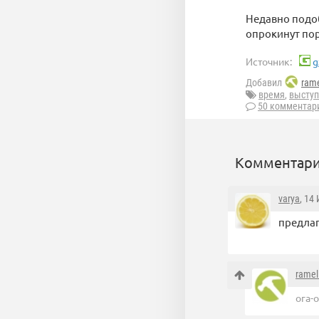
Недавно подо
опрокинут пор
Источник:
g
Добавил
rame
время
,
выступ
50 комментар
Комментари
varya
, 14
предлаг
ramel
ога-о