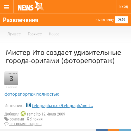
Вход
Развлечения
в мою ленту
2679
Лучшее
Горячее
Новое
Мистер Ито создает удивительные
города-оригами (фоторепортаж)
отметили
3
в архиве
фоторепортаж полностью
Источник:
telegraph.co.uk/telegraph/mult...
Добавил
ramelito
12 Июля 2009
оригами
Япония
нет комментариев