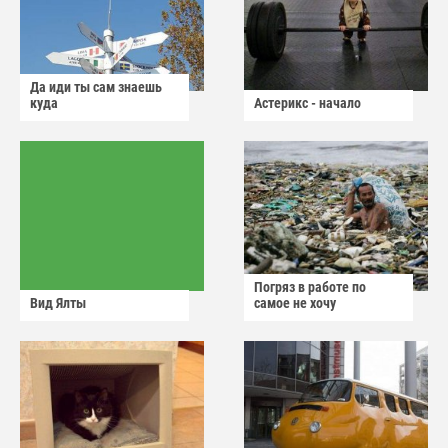
Да иди ты сам знаешь
куда
Астерикс - начало
Погряз в работе по
Вид Ялты
самое не хочу