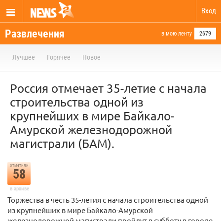
Вход
Развлечения
в мою ленту
2679
Лучшее
Горячее
Новое
Россия отмечает 35-летие с начала
строительства одной из
крупнейших в мире Байкало-
Амурской железнодорожной
магистрали (БАМ).
отметили
58
в архиве
Торжества в честь 35-летия с начала строительства одной
из крупнейших в мире Байкало-Амурской
железнодорожной магистрали пройдут в субботу в городе