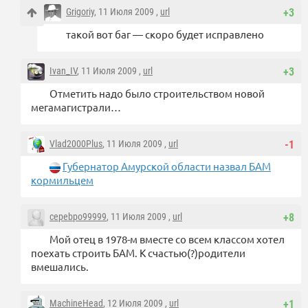
Grigoriy
, 11 Июля 2009 ,
url
+3
такой вот баг — скоро будет исправлено
Ivan_IV
, 11 Июля 2009 ,
url
+3
Отметить надо было строительством новой
мегамагистрали…
Vlad2000Plus
, 11 Июля 2009 ,
url
-1
Губернатор Амурской области назвал БАМ
кормильцем
cepebpo99999
, 11 Июля 2009 ,
url
+8
Мой отец в 1978-м вместе со всем классом хотел
поехать строить БАМ. К счастью(?)родители
вмешались.
MachineHead
, 12 Июля 2009 ,
url
+1