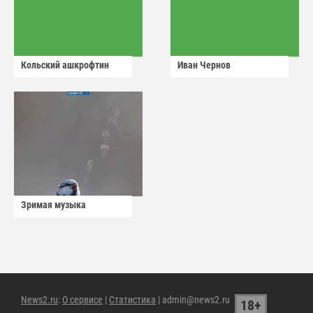
Кольский ашкрофтин
Иван Чернов
Зримая музыка
News2.ru
:
О сервисе
|
Статистика
| admin@news2.ru
18+