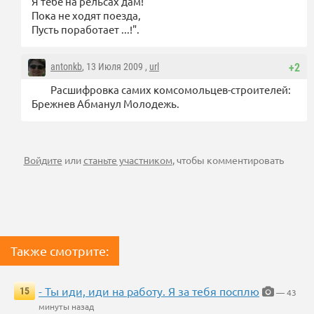
Я тебе на рельсах дам!
Пока не ходят поезда,
Пусть поработает ...!".
antonkb
, 13 Июля 2009 ,
url
+2
Расшифровка самих комсомольцев-строителей:
Брежнев Абманул Молодежь.
Войдите
или
станьте участником
, чтобы комментировать
Также смотрите:
- Ты иди, иди на работу. Я за тебя посплю
15
— 43
минуты назад