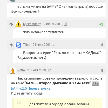
Есть ли жизнь на БАМе? Она (магистраль) вообще
функционирует?
SpeedMoney
, 12 Июля 2009 ,
url
+2
жизнь там еле теплится
TNet
, 12 Июля 2009 ,
url
0
Вопрос из серии "Есть ли жизнь за МКАДом?"
Разумеется, нет :)
Netto
, 12 Июля 2009 ,
url
0
Также запланировано проведение круглого стола
на тему "
БАМ — второе дыхание в 21-м веке
"
15
БАМ v.2.0 Перезагрузка
И две цитаты сюда:
… для жителей города организованы