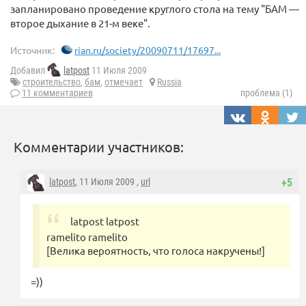
запланировано проведение круглого стола на тему "БАМ —
второе дыхание в 21-м веке".
Источник:
rian.ru/society/20090711/17697...
Добавил
latpost
11 Июля 2009
строительство
,
бам
,
отмечает
Russia
11 комментариев
проблема (1)
Комментарии участников:
latpost
, 11 Июля 2009 ,
url
+5
latpost latpost
ramelito ramelito
[Велика вероятность, что голоса накручены!]
=))