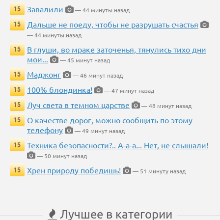
Завалили
15
— 44 минуты назад
Дальше не поеду, чтобы не разрушать счастья
15
— 44 минуты назад
В глуши, во мраке заточенья, тянулись тихо дни
15
мои...
— 45 минут назад
Маджонг
15
— 46 минут назад
100% блондинка!
15
— 47 минут назад
Луч света в темном царстве
15
— 48 минут назад
О качестве дорог, можно сообщить по этому
15
телефону
— 49 минут назад
Техника безопасности?.. А-а-а... Нет, не слышали!
15
— 50 минут назад
Хрен природу победишь!
15
— 51 минуту назад
Лучшее в категории