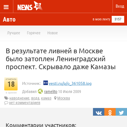
Вход
Авто
в мою ленту
3157
Лучшее
Горячее
Новое
В результате ливней в Москве
было затоплен Ленинградский
проспект. Скрывало даже Камазы
отметили
18
Источник:
vesti.ru/p/o_361058.jpg
Добавил
ramelito
10 Июля 2009
в архиве
наводнение
,
вода
,
камаз
Москва
нет комментариев
Комментарии участников: