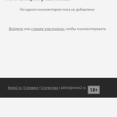
Ни одного комментария пока не добавлено
Войдите
или
станьте участником
, чтобы комментировать
News2.ru
:
О сервисе
|
Статистика
| admin@news2.ru
18+