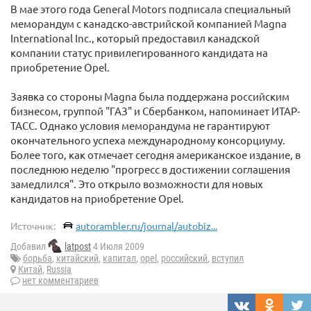
В мае этого года General Motors подписала специальный
меморандум с канадско-австрийской компанией Magna
International Inc., который предоставил канадской
компании статус привилегированного кандидата на
приобретение Opel.
Заявка со стороны Magna была поддержана российским
бизнесом, группой "ГАЗ" и Сбербанком, напоминает ИТАР-
ТАСС. Однако условия меморандума не гарантируют
окончательного успеха международному консорциуму.
Более того, как отмечает сегодня американское издание, в
последнюю неделю "прогресс в достижении соглашения
замедлился". Это открыло возможности для новых
кандидатов на приобретение Opel.
Источник:
autorambler.ru/journal/autobiz...
Добавил
latpost
4 Июля 2009
борьба
,
китайский
,
капитал
,
opel
,
российский
,
вступил
Китай
,
Russia
нет комментариев