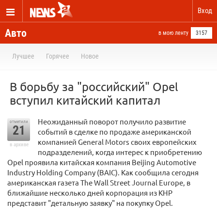
Вход
Авто
в мою ленту
3157
Лучшее
Горячее
Новое
В борьбу за "российский" Opel
вступил китайский капитал
Неожиданный поворот получило развитие
отметили
21
событий в сделке по продаже американской
компанией General Motors своих европейских
в архиве
подразделений, когда интерес к приобретению
Opel проявила китайская компания Beijing Automotive
Industry Holding Company (BAIC). Как сообщила сегодня
американская газета The Wall Street Journal Europe, в
ближайшие несколько дней корпорация из КНР
представит "детальную заявку" на покупку Opel.