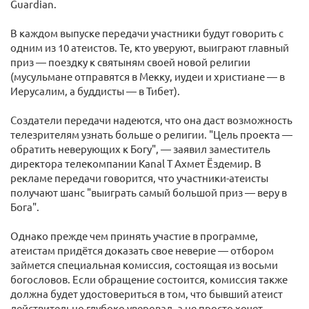
Guardian.
В каждом выпуске передачи участники будут говорить с
одним из 10 атеистов. Те, кто уверуют, выиграют главный
приз — поездку к святыням своей новой религии
(мусульмане отправятся в Мекку, иудеи и христиане — в
Иерусалим, а буддисты — в Тибет).
Создатели передачи надеются, что она даст возможность
телезрителям узнать больше о религии. "Цель проекта —
обратить неверующих к Богу", — заявил заместитель
директора телекомпании Kanal T Ахмет Ёздемир. В
рекламе передачи говорится, что участники-атеисты
получают шанс "выиграть самый большой приз — веру в
Бога".
Однако прежде чем принять участие в программе,
атеистам придётся доказать свое неверие — отбором
займется специальная комиссия, состоящая из восьми
богословов. Если обращение состоится, комиссия также
должна будет удостовериться в том, что бывший атеист
действительно глубоко уверовал, а не просто хочет