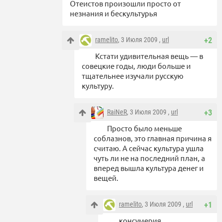
Отеистов произошли просто от
незнания и бескультурья
ramelito
, 3 Июля 2009 ,
url
+2
Кстати удивительная вещь — в
совецкие годы, люди больше и
тщательнее изучали русскую
культуру.
RaiNeR
, 3 Июля 2009 ,
url
+3
Просто было меньше
соблазнов, это главная причина я
считаю. А сейчас культура ушла
чуть ли не на последний план, а
вперед вышла культура денег и
вещей.
ramelito
, 3 Июля 2009 ,
url
+1
консумерия