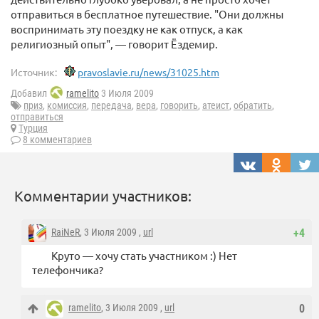
отправиться в бесплатное путешествие. "Они должны
воспринимать эту поездку не как отпуск, а как
религиозный опыт", — говорит Ёздемир.
Источник:
pravoslavie.ru/news/31025.htm
Добавил
ramelito
3 Июля 2009
приз
,
комиссия
,
передача
,
вера
,
говорить
,
атеист
,
обратить
,
отправиться
Турция
8 комментариев
Комментарии участников:
RaiNeR
, 3 Июля 2009 ,
url
+4
Круто — хочу стать участником :) Нет
телефончика?
ramelito
, 3 Июля 2009 ,
url
0