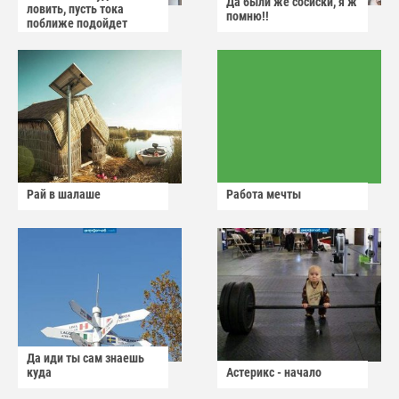
Да были же сосиски, я ж
ловить, пусть тока
помню!!
поближе подойдет
Рай в шалаше
Работа мечты
Да иди ты сам знаешь
куда
Астерикс - начало