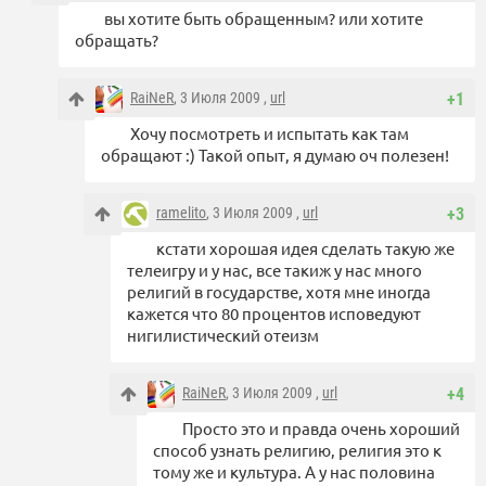
вы хотите быть обращенным? или хотите
обращать?
RaiNeR
, 3 Июля 2009 ,
url
+1
Хочу посмотреть и испытать как там
обращают :) Такой опыт, я думаю оч полезен!
ramelito
, 3 Июля 2009 ,
url
+3
кстати хорошая идея сделать такую же
телеигру и у нас, все такиж у нас много
религий в государстве, хотя мне иногда
кажется что 80 процентов исповедуют
нигилистический отеизм
RaiNeR
, 3 Июля 2009 ,
url
+4
Просто это и правда очень хороший
способ узнать религию, религия это к
тому же и культура. А у нас половина