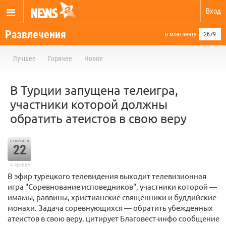
Вход
Развлечения
в мою ленту
2679
Лучшее
Горячее
Новое
В Турции запущена телеигра,
участники которой должны
обратить атеистов в свою веру
отметили
22
в архиве
В эфир турецкого телевидения выходит телевизионная
игра "Соревнование исповедников", участники которой —
имамы, раввины, христианские священники и буддийские
монахи. Задача соревнующихся — обратить убежденных
атеистов в свою веру, цитирует Благовест-инфо сообщение