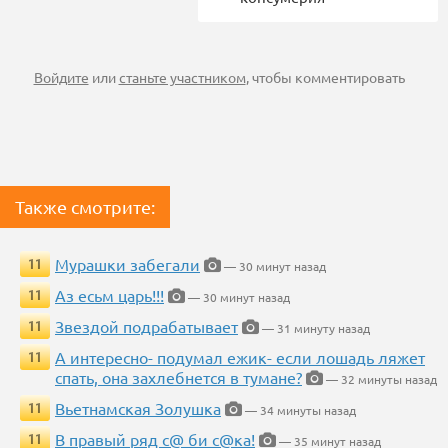
Войдите
или
станьте участником
, чтобы комментировать
Также смотрите:
Мурашки забегали
11
— 30 минут назад
Аз есьм царь!!!
11
— 30 минут назад
Звездой подрабатывает
11
— 31 минуту назад
А интересно- подумал ежик- если лошадь ляжет
11
спать, она захлебнется в тумане?
— 32 минуты назад
Вьетнамская Золушка
11
— 34 минуты назад
В правый ряд с@ би с@ка!
11
— 35 минут назад