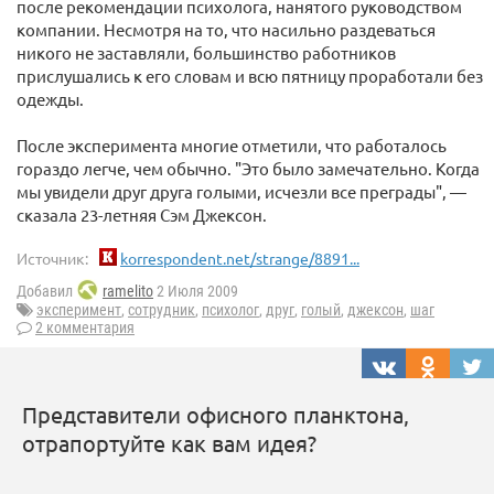
после рекомендации психолога, нанятого руководством
компании. Несмотря на то, что насильно раздеваться
никого не заставляли, большинство работников
прислушались к его словам и всю пятницу проработали без
одежды.
После эксперимента многие отметили, что работалось
гораздо легче, чем обычно. "Это было замечательно. Когда
мы увидели друг друга голыми, исчезли все преграды", —
сказала 23-летняя Сэм Джексон.
Источник:
korrespondent.net/strange/8891...
Добавил
ramelito
2 Июля 2009
эксперимент
,
сотрудник
,
психолог
,
друг
,
голый
,
джексон
,
шаг
2 комментария
Представители офисного планктона,
отрапортуйте как вам идея?