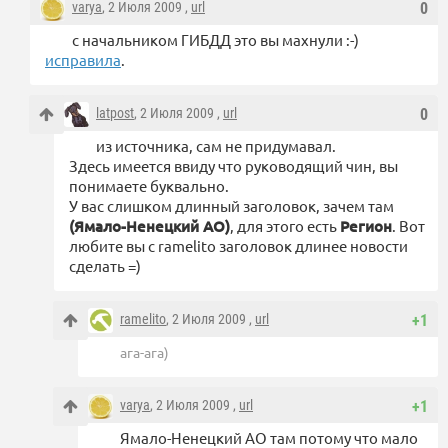
varya
, 2 Июля 2009 ,
url
0
с начальником ГИБДД это вы махнули :-)
исправила
.
latpost
, 2 Июля 2009 ,
url
0
из источника, сам не придумавал.
Здесь имеется ввиду что руководящий чин, вы
понимаете буквально.
У вас слишком длинный заголовок, зачем там
(Ямало-Ненецкий АО)
, для этого есть
Регион
. Вот
любите вы с ramelito заголовок длинее новости
сделать =)
ramelito
, 2 Июля 2009 ,
url
+1
ага-ага)
varya
, 2 Июля 2009 ,
url
+1
Ямало-Ненецкий АО там потому что мало