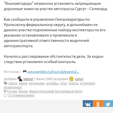
"Ямалавтодора" незаконно установить запрещающие
дорожные знаки на участке автотрассы Сургут – Салехард.
Как сообщили в управлении Генпрокуратуры по
Уральскому федеральному округу, в дальнейшем на
данном участке подчиненные майору инспекторы по его
указанию останавливали и привлекали к
административной ответственности водителей
автотранспорта.
Началось расследование обстоятельств дела. За ходом
следствия установлен особый контроль.
Источник:
autorambler.ru/journal/events/...
Добавил
latpost
2 Июля 2009 (исправил
varya
)
гибдд
,
знаки
,
начальник
,
штрафы
,
сбор
,
трасса
,
установил
,
незаконные
Россия
,
Russia
,
Ямало-Ненецкий Автономный Округ
12 комментариев