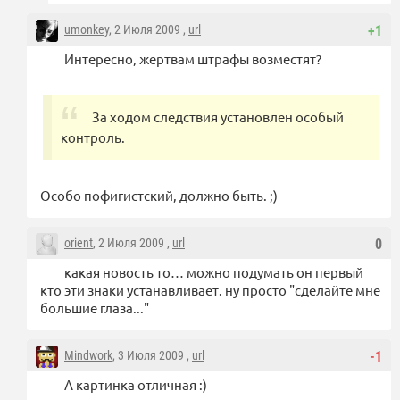
umonkey
, 2 Июля 2009 ,
url
+1
Интересно, жертвам штрафы возместят?
За ходом следствия установлен особый
контроль.
Особо пофигистский, должно быть. ;)
orient
, 2 Июля 2009 ,
url
0
какая новость то… можно подумать он первый
кто эти знаки устанавливает. ну просто "сделайте мне
большие глаза..."
Mindwork
, 3 Июля 2009 ,
url
-1
А картинка отличная :)