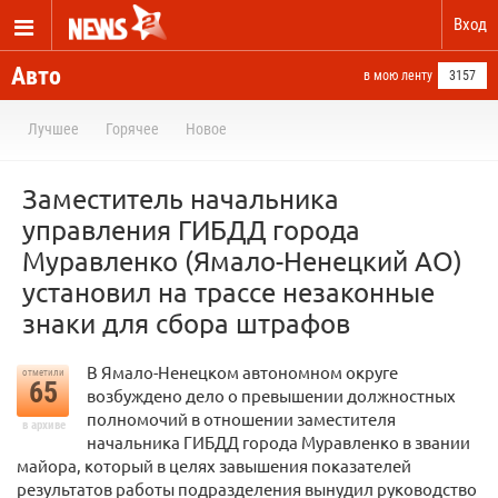
Вход
Авто
в мою ленту
3157
Лучшее
Горячее
Новое
Заместитель начальника
управления ГИБДД города
Муравленко (Ямало-Ненецкий АО)
установил на трассе незаконные
знаки для сбора штрафов
В Ямало-Ненецком автономном округе
отметили
65
возбуждено дело о превышении должностных
полномочий в отношении заместителя
в архиве
начальника ГИБДД города Муравленко в звании
майора, который в целях завышения показателей
результатов работы подразделения вынудил руководство