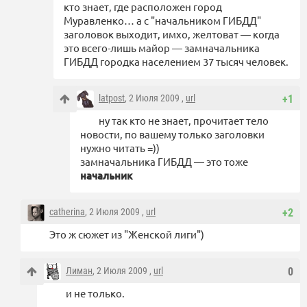
кто знает, где расположен город
Муравленко… а с "начальником ГИБДД"
заголовок выходит, имхо, желтоват — когда
это всего-лишь майор — замначальника
ГИБДД городка населением 37 тысяч человек.
latpost
, 2 Июля 2009 ,
url
+1
ну так кто не знает, прочитает тело
новости, по вашему только заголовки
нужно читать =))
замначальника ГИБДД — это тоже
начальник
catherina
, 2 Июля 2009 ,
url
+2
Это ж сюжет из "Женской лиги")
Лиман
, 2 Июля 2009 ,
url
0
и не только.