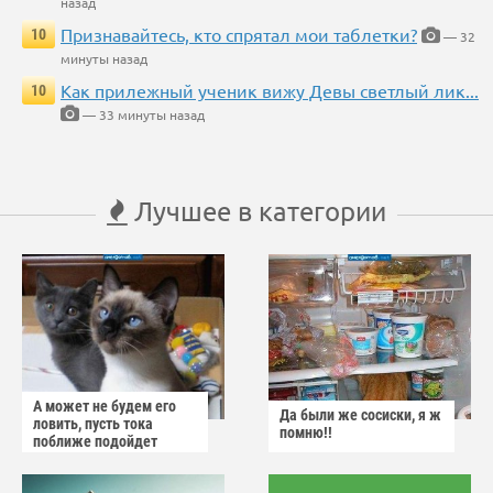
назад
Признавайтесь, кто спрятал мои таблетки?
10
— 32
минуты назад
Как прилежный ученик вижу Девы светлый лик...
10
— 33 минуты назад
Лучшее в категории
А может не будем его
Да были же сосиски, я ж
ловить, пусть тока
помню!!
поближе подойдет