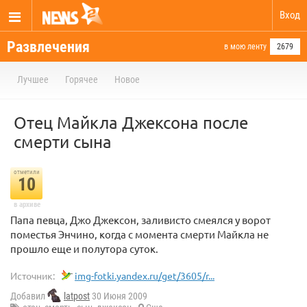
Вход
Развлечения
в мою ленту
2679
Лучшее
Горячее
Новое
Отец Майкла Джексона после
смерти сына
отметили
10
в архиве
Папа певца, Джо Джексон, заливисто смеялся у ворот
поместья Энчино, когда с момента смерти Майкла не
прошло еще и полутора суток.
Источник:
img-fotki.yandex.ru/get/3605/r...
Добавил
latpost
30 Июня 2009