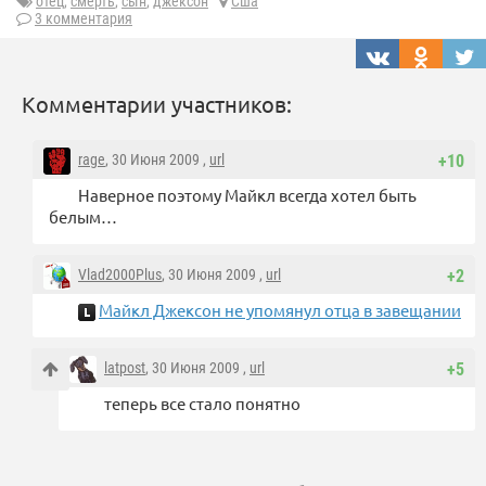
отец
,
смерть
,
сын
,
джексон
Сша
3 комментария
Комментарии участников:
rage
, 30 Июня 2009 ,
url
+10
Наверное поэтому Майкл всегда хотел быть
белым…
Vlad2000Plus
, 30 Июня 2009 ,
url
+2
Майкл Джексон не упомянул отца в завещании
latpost
, 30 Июня 2009 ,
url
+5
теперь все стало понятно