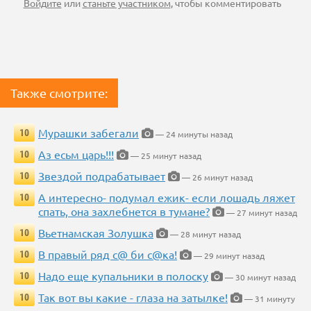
Войдите
или
станьте участником
, чтобы комментировать
Также смотрите:
Мурашки забегали
10
— 24 минуты назад
Аз есьм царь!!!
10
— 25 минут назад
Звездой подрабатывает
10
— 26 минут назад
А интересно- подумал ежик- если лошадь ляжет
10
спать, она захлебнется в тумане?
— 27 минут назад
Вьетнамская Золушка
10
— 28 минут назад
В правый ряд с@ би с@ка!
10
— 29 минут назад
Надо еще купальники в полоску
10
— 30 минут назад
Так вот вы какие - глаза на затылке!
10
— 31 минуту