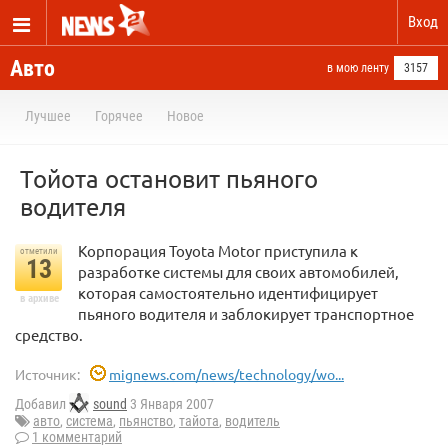
Вход
Авто
в мою ленту
3157
Лучшее
Горячее
Новое
Тойота остановит пьяного
водителя
Корпорация Toyota Motor приступила к
отметили
13
разработке системы для своих автомобилей,
которая самостоятельно идентифицирует
в архиве
пьяного водителя и заблокирует транспортное
средство.
Источник:
mignews.com/news/technology/wo...
Добавил
sound
3 Января 2007
авто
,
система
,
пьянство
,
тайота
,
водитель
1 комментарий