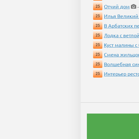
Отчий дом
25
—
Илья Великий
25
В Арбатских п
25
Лодка с ветло
25
Куст малины с
25
Смена жильцо
25
Волшебная си
25
Интерьер рест
25