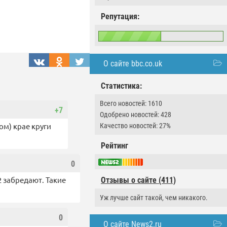
Репутация:
О сайте bbc.co.uk
Статистика:
Всего новостей: 1610
+7
Одобрено новостей: 428
ом) крае круги
Качество новостей: 27%
Рейтинг
0
2 забредают. Такие
Отзывы о сайте (411)
Уж лучше сайт такой, чем никакого.
0
О сайте News2.ru