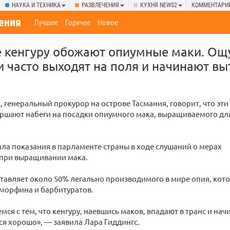
НАУКА И ТЕХНИКА
РАЗВЛЕЧЕНИЯ
КУХНЯ NEWS2
КОММЕНТАРИ
ения
Лучшее
Горячее
Новое
е кенгуру обожают опиумные маки. Ощ
и часто выходят на поля и начинают в
, генеральный прокурор на острове Тасмания, говорит, что эти
ершают набеги на посадки опиумного мака, выращиваемого дл
ла показания в парламенте страны в ходе слушаний о мерах
 при выращивании мака.
тавляет около 50% легально производимого в мире опия, кот
морфина и барбитуратов.
мся с тем, что кенгуру, наевшись маков, впадают в транс и на
ся хорошо», — заявила Лара Гиддингс.