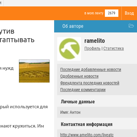
И
Вход
в мою ленту
2679
Об авторе
утив
ытаптывать
ramelito
Профиль
|
Статистика
я нужд
Последние добавленные новости
Одобренные новости
Френдлента последних новостей
Последние комментарии
Личные данные
орый используется для
Имя: Антон
Контактная информация
чинают кружиться. Им
http://www.amelito.com/liveatc