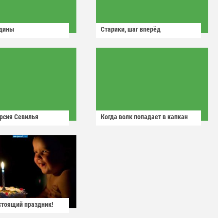
одины
Старики, шаг вперёд
рсия Севилья
Когда волк попадает в капкан
астоящий праздник!