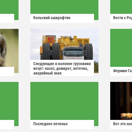
Кольский ашкрофтин
Вести с Р
Следующие в колонне грузовики
везут: насос, домкрат, аптечка,
Фермин Га
аварийный знак
Последнее печенье
Вот это н