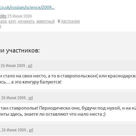
co.uk/russian/science/2009...
lito
25 Июня 2009
лара
,
круг
,
начинать
,
животный
Австралия
я
и участников:
, 26 Июня 2009 ,
url
 и стало на свои место, а то в ставропольском( или краснодарск
сь… а это кенгуру балуются!
, 26 Июня 2009 ,
url
 там ставрополье! Периодически они, будучи под мухой, и на н
нты здесь, знаете ли оставляют что мало места ;)
, 26 Июня 2009 ,
url