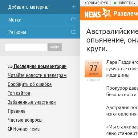
КОРОНАВИРУС
НОВОСТИ
Добавить материал
Развлеч
Метки
Австралийски
Регионы
опьянение, он
круги.
Лара Гиддингс
отметили
Последние комментарии
77
сумчатые сов
медицины.
Читайте новости в телеграм
человек
в архиве
Сообщить об ошибке
Прокурор дава
Топ сайтов
безопасности
Забаненные участники
Австралия пос
Правила
изготовления 
Частые вопросы
«Мы сталкивае
Ночная тема
явно становит