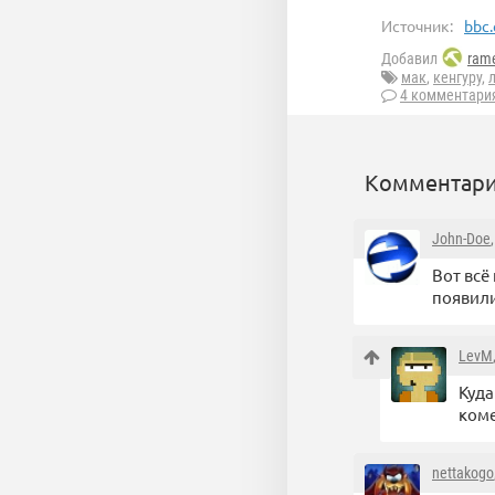
Источник:
bbc.
Добавил
rame
мак
,
кенгуру
,
4 комментари
Комментари
John-Doe
Вот всё
появили
LevM
Куда
коме
nettakogo