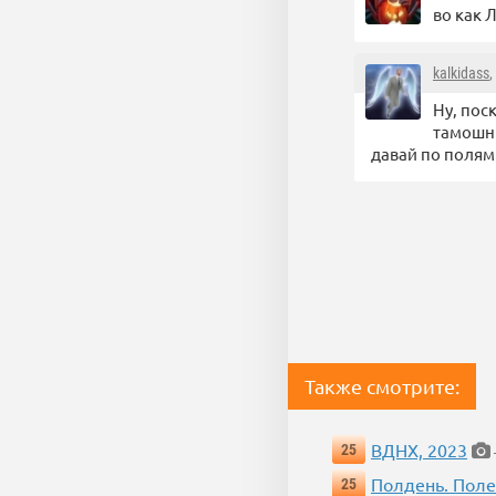
во как 
kalkidass
,
Ну, пос
тамошни
давай по полям
Также смотрите:
ВДНХ, 2023
25
Полдень. Пол
25