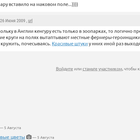
Лару вставило на маковом поле...))))
 26 Июня 2009 ,
url
кольку в Англии кенгуру есть только в зоопарках, то логично п
е круги на полях вытаптывают местные фермеры-героинщики.
 кружить, почесываясь.
Красивые штуки
у нних иной раз выходя
Войдите
или
станьте участником
, чтобы
— 5 Августа
евые цветы
— 5 Августа