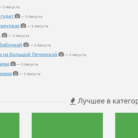
 5 Августа
 гудит
— 5 Августа
ереулках
— 5 Августа
й
— 5 Августа
 бабочкой
— 5 Августа
в на Большой Печерской
— 5 Августа
нева
— 5 Августа
орана
— 5 Августа
Лучшее в катего