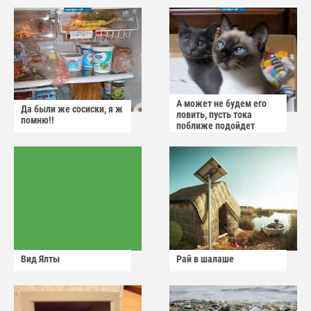
А может не будем его
Да были же сосиски, я ж
ловить, пусть тока
помню!!
поближе подойдет
Вид Ялты
Рай в шалаше