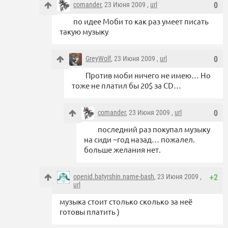
comander
, 23 Июня 2009 ,
url
0
по идее Моби то как раз умеет писать
такую музыку
GreyWolf
, 23 Июня 2009 ,
url
0
Против моби ничего не имею… Но
тоже не платил бы 20$ за CD…
comander
, 23 Июня 2009 ,
url
0
последний раз покупал музыку
на сиди ~год назад… пожалел.
больше желания нет.
openid.batyrshin.name-bash
, 23 Июня 2009 ,
+2
url
музыка стоит столько сколько за неё
готовы платить )