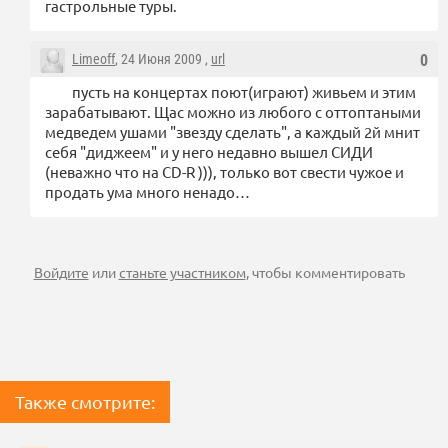
гастрольные туры.
Limeoff
, 24 Июня 2009 ,
url
0
пусть на концертах поют(играют) живьем и этим
зарабатывают. Щас можно из любого с оттоптаными
медведем ушами "звезду сделать", а каждый 2й мнит
себя "диджеем" и у него недавно вышел СИДИ
(неважно что на CD-R ))), только вот свести чужое и
продать ума много ненадо…
Войдите
или
станьте участником
, чтобы комментировать
Также смотрите: