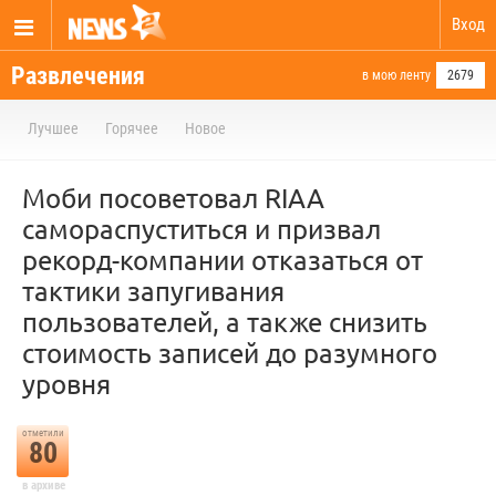
Вход
Развлечения
в мою ленту
2679
Лучшее
Горячее
Новое
Моби посоветовал RIAA
самораспуститься и призвал
рекорд-компании отказаться от
тактики запугивания
пользователей, а также снизить
стоимость записей до разумного
уровня
отметили
80
в архиве