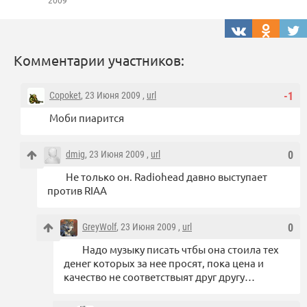
2009
Комментарии участников:
Copoket
, 23 Июня 2009 ,
url
-1
Моби пиарится
dmig
, 23 Июня 2009 ,
url
0
Не только он. Radiohead давно выступает
против RIAA
GreyWolf
, 23 Июня 2009 ,
url
0
Надо музыку писать чтбы она стоила тех
денег которых за нее просят, пока цена и
качество не соответствыят друг другу…