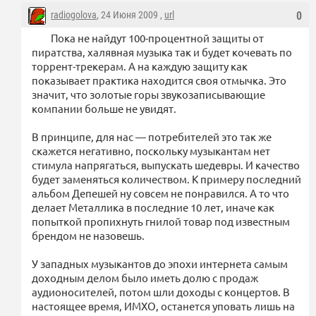
radiogolova
, 24 Июня 2009 ,
url
0
Пока не найдут 100-процентной защиты от
пиратства, халявная музыка так и будет кочевать по
торрент-трекерам. А на каждую защиту как
показывает практика находится своя отмычка. Это
значит, что золотые горы звукозаписывающие
компании больше не увидят.
В принципе, для нас — потребителей это так же
скажется негативно, поскольку музыкантам нет
стимула напрягаться, выпускать шедевры. И качество
будет заменяться количеством. К примеру последний
альбом Депешей ну совсем не понравился. А то что
делает Металлика в последние 10 лет, иначе как
попыткой пропихнуть гнилой товар под известным
брендом не назовешь.
У западных музыкантов до эпохи интернета самым
доходным делом было иметь долю с продаж
аудионосителей, потом шли доходы с концертов. В
настоящее время, ИМХО, останется уповать лишь на