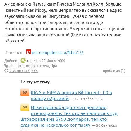
Американский музыкант Ричард Мелвилл Холл, больше
известный как Moby, нелицеприятно высказался в адрес
звукозаписывающей индустрии, узнав о первом
обвинительном приговоре, вынесенном в ходе
многолетнего противостояния Американской ассоциации
звукозаписывающих компаний (RIAA) с пользователями
p2p-сетей.
Источник:
net.compulenta.ru/435517/
Добавил
ramelito
23 Июня 2009
riaa
,
фон
,
moby
,
тысяча
,
dpa
9 комментариев
проблема (1)
На эту же тему:
RIAA и MPAA против BitTorrent. 1:0 в
69
пользу p2p-сетей
— 16 Октября 2009
Иски правообладателей дешевле
50
игнорировать. Тех кто не являлся в суд
штрафовали на $750 долларов, тех кто
судился на несколько сот тысяч
— 30 Сентября