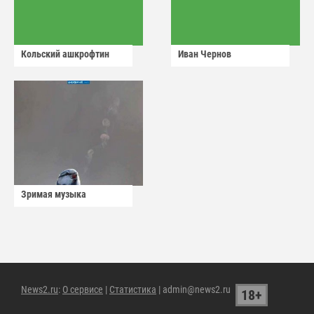
Кольский ашкрофтин
Иван Чернов
Зримая музыка
News2.ru
:
О сервисе
|
Статистика
| admin@news2.ru
18+