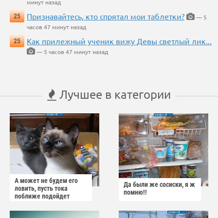
минут назад
Признавайтесь, кто спрятал мои таблетки?
25
— 5
часов 47 минут назад
Как прилежный ученик вижу Девы светлый лик...
25
— 5 часов 47 минут назад
Лучшее в категории
А может не будем его
Да были же сосиски, я ж
ловить, пусть тока
помню!!
поближе подойдет