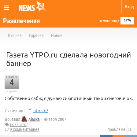
Вход
Развлечения
в мою ленту
2679
Лучшее
Горячее
Новое
Газета YTPO.ru сделала новогодний
баннер
отметили
4
в архиве
Собственно сабж, я думаю симпотичный такой снеговичок.
Источник:
utro.ru/
Добавил
Alaska
1 Января 2007
новый год
9 комментариев
проблема (6)