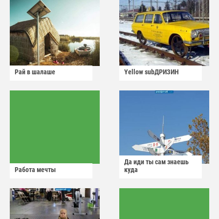
Рай в шалаше
Yellow subДРИЗИН
Да иди ты сам знаешь
Работа мечты
куда