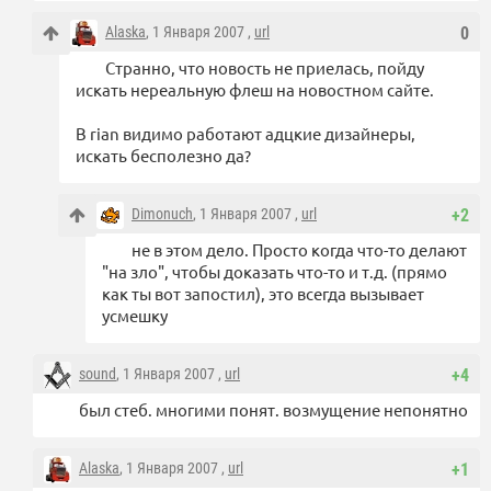
Alaska
, 1 Января 2007 ,
url
0
Странно, что новость не приелась, пойду
искать нереальную флеш на новостном сайте.
В rian видимо работают адцкие дизайнеры,
искать бесполезно да?
Dimonuch
, 1 Января 2007 ,
url
+2
не в этом дело. Просто когда что-то делают
"на зло", чтобы доказать что-то и т.д. (прямо
как ты вот запостил), это всегда вызывает
усмешку
sound
, 1 Января 2007 ,
url
+4
был стеб. многими понят. возмущение непонятно
Alaska
, 1 Января 2007 ,
url
+1