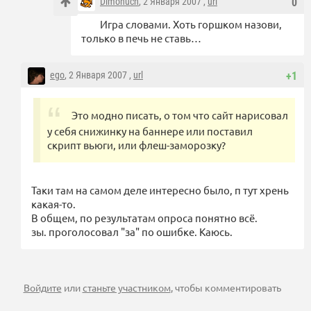
Dimonuch
, 2 Января 2007 ,
url
0
Игра словами. Хоть горшком назови,
только в печь не ставь…
ego
, 2 Января 2007 ,
url
+1
Это модно писать, о том что сайт нарисовал
у себя снижинку на баннере или поставил
скрипт вьюги, или флеш-заморозку?
Таки там на самом деле интересно было, п тут хрень
какая-то.
В общем, по результатам опроса понятно всё.
зы. проголосовал "за" по ошибке. Каюсь.
Войдите
или
станьте участником
, чтобы комментировать