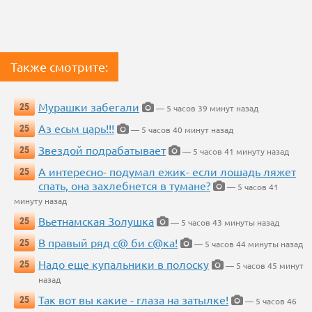
Также смотрите:
Мурашки забегали
25
— 5 часов 39 минут назад
Аз есьм царь!!!
25
— 5 часов 40 минут назад
Звездой подрабатывает
25
— 5 часов 41 минуту назад
А интересно- подумал ежик- если лошадь ляжет
25
спать, она захлебнется в тумане?
— 5 часов 41
минуту назад
Вьетнамская Золушка
25
— 5 часов 43 минуты назад
В правый ряд с@ би с@ка!
25
— 5 часов 44 минуты назад
Надо еще купальники в полоску
25
— 5 часов 45 минут
назад
Так вот вы какие - глаза на затылке!
25
— 5 часов 46