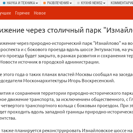
НАУКА И ТЕХНИКА
РАЗВЛЕЧЕНИЯ
КУХНЯ NEWS2
КОММЕНТАРИ
учшее
Горячее
Новое
ижение через столичный парк "Измайл
ижение через природно-исторический парк "Измайлово" на во
роспекта и с бокового проезда вдоль шоссе Энтузиастов, на уч
го проезда будет закрыто, в рамках развития и сохранения те
Новости источник в городской администрации.
е этого года о таких планах властей Москвы сообщал на засед
едседателя Москомархитектуры Игорь Воскресенский.
вития и сохранения территории природно-исторического парк
ное движение транспорта, за исключением общественного, с Г
 четвертого транспортного кольца с боковым проездом. При э
удет проходить вдоль западной границы природно-историческо
ентства.
, также планируется реконструировать Измайловское шоссе на 