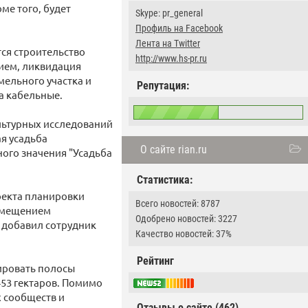
ме того, будет
Skype: pr_general
Профиль на Facebook
Лента на Twitter
ся строительство
http://www.hs-pr.ru
ием, ликвидация
ельного участка и
Репутация:
а кабельные.
льтурных исследований
я усадьба
О сайте rian.ru
ного значения "Усадьба
Статистика:
оекта планировки
Всего новостей: 8787
азмещением
Одобрено новостей: 3227
 добавил сотрудник
Качество новостей: 37%
Рейтинг
уировать полосы
53 гектаров. Помимо
х сообществ и
Отзывы о сайте (462)