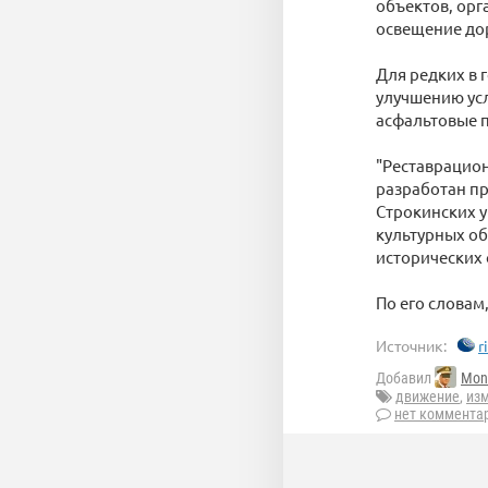
объектов, орг
освещение до
Для редких в 
улучшению усл
асфальтовые 
"Реставрацион
разработан п
Строкинских у
культурных об
исторических 
По его словам
Источник:
r
Добавил
Mon
движение
,
из
нет коммента