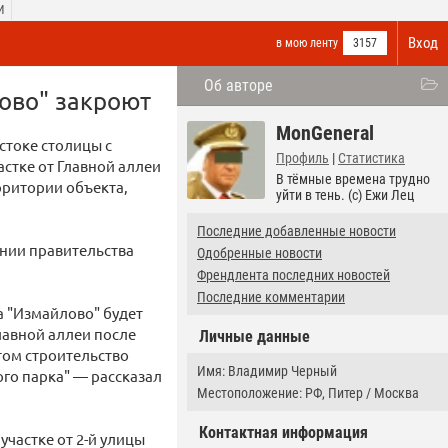
И
Вход
в мою ленту
3157
Об авторе
ово" закроют
MonGeneral
стоке столицы с
Профиль
|
Статистика
астке от Главной аллеи
В тёмные времена трудно
рритории объекта,
уйти в тень. (c) Ежи Лец
Последние добавленные новости
ании правительства
Одобренные новости
Френдлента последних новостей
Последние комментарии
а "Измайлово" будет
лавной аллеи после
Личные данные
том строительство
Имя: Владимир Черный
го парка" — рассказал
Местоположение: РФ, Питер / Москва
Контактная информация
участке от 2-й улицы