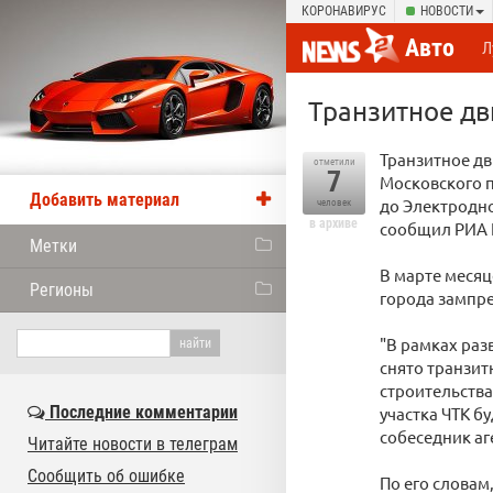
КОРОНАВИРУС
НОВОСТИ
Авто
Л
Транзитное дв
Транзитное дв
отметили
7
Московского п
Добавить материал
до Электродно
человек
в архиве
сообщил РИА 
Метки
В марте месяц
Регионы
города зампр
"В рамках раз
снято транзит
строительства
Последние комментарии
участка ЧТК б
собеседник аг
Читайте новости в телеграм
Сообщить об ошибке
По его словам