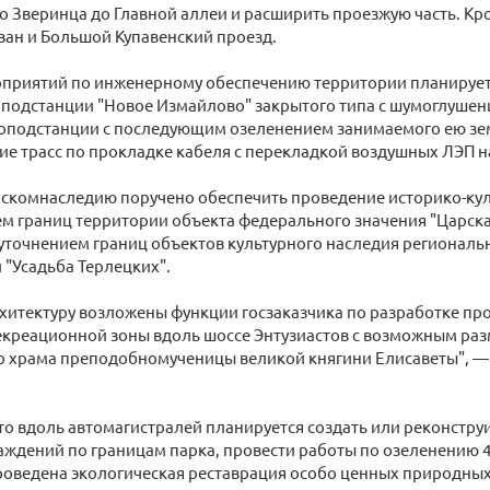
 Зверинца до Главной аллеи и расширить проезжую часть. Кро
ан и Большой Купавенский проезд.
оприятий по инженерному обеспечению территории планирует
оподстанции "Новое Измайлово" закрытого типа с шумоглушен
роподстанции с последующим озеленением занимаемого ею зем
е трасс по прокладке кабеля с перекладкой воздушных ЛЭП н
Москомнаследию поручено обеспечить проведение историко-ку
м границ территории объекта федерального значения "Царска
уточнением границ объектов культурного наследия региональ
 "Усадьба Терлецких".
хитектуру возложены функции госзаказчика по разработке пр
екреационной зоны вдоль шоссе Энтузиастов с возможным р
о храма преподобномученицы великой княгини Елисаветы", —
то вдоль автомагистралей планируется создать или реконстр
ждений по границам парка, провести работы по озеленению 4
проведена экологическая реставрация особо ценных природны