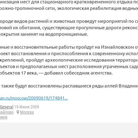
анизация мест для стационарного кратковременного отдыха по
рожно-тропиночной сети, экологическая реабилитация водных
городе видов растений и животных проведут мероприятий по 
овий их обитания, существующие прогулочные дороги реконс
покрытия заменят на водопроницаемые.
ные и восстановительные работы пройдут на Измайловском ос
роект восстановления и приспособления к современному исп
креплений, пройдут археологические исследования территори
ъектов и предполагаемых мест расположения утраченных садо
объектов 17 века, — добавил собеседник агентства.
, также будут восстановлены распавшиеся ряды аллей Владими
ian.ru/moscow/20090619/174841...
General
19 Июня 2009
майлово
Москва
риев