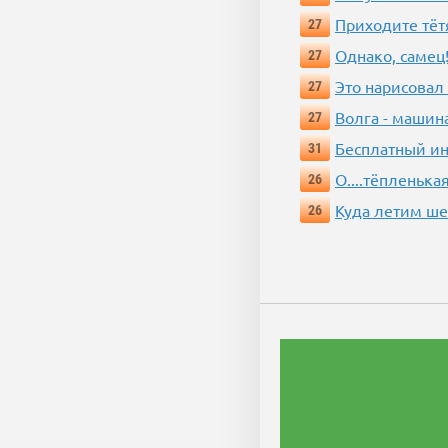
Приходите тёт
27
Однако, самец!
27
Это нарисовал
27
Волга - машин
27
Бесплатный ин
31
О....тёпленькая
26
Куда летим ш
26