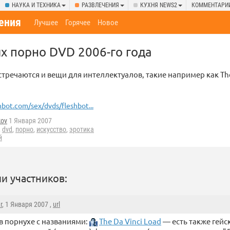
НАУКА И ТЕХНИКА
РАЗВЛЕЧЕНИЯ
КУХНЯ NEWS2
КОММЕНТАРИ
ения
Лучшее
Горячее
Новое
х порно DVD 2006-го года
стречаются и вещи для интеллектуалов, такие например как The
hbot.com/sex/dvds/fleshbot...
kov
1 Января 2007
,
dvd
,
порно
,
искусство
,
эротика
й
и участников:
r
, 1 Января 2007 ,
url
в порнухе с названиями:
The Da Vinci Load
— есть также гейс