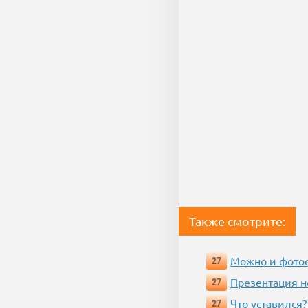
Также смотрите:
Можно и фотос
27
Презентация 
27
Что уставился?
27