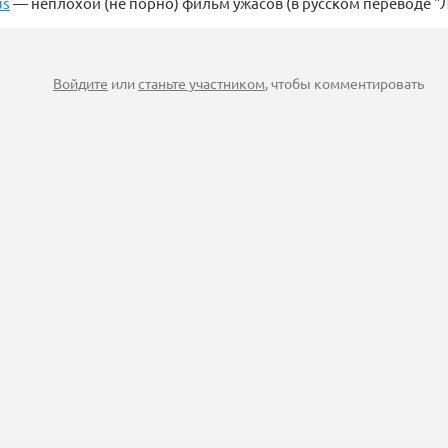
us
— неплохой (не порно) фильм ужасов (в русском переводе "
Войдите
или
станьте участником
, чтобы комментировать