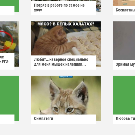
Погряз в работе по самое не
хочу
Бесплатны
ле
Любят...наверное специально
е ЕГЭ
для меня мышек налепили...
Зримая м
Симпатяги
Любовь Ти