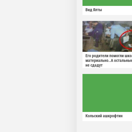
Вид Ялты
Его родители помогли шко
материально..А остальны
не сдадут
Кольский ашкрофтин