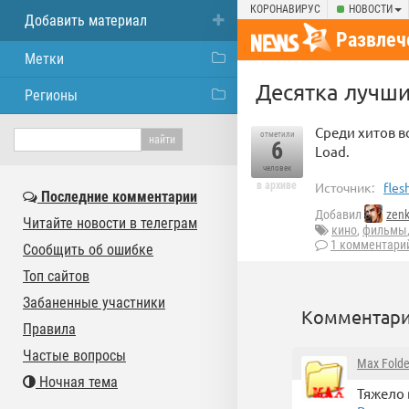
КОРОНАВИРУС
НОВОСТИ
Добавить материал
Развлеч
Метки
Десятка лучши
Регионы
Среди хитов в
отметили
6
Load.
человек
в архиве
Источник:
fles
Последние комментарии
Добавил
zen
Читайте новости в телеграм
кино
,
фильмы
1 комментари
Сообщить об ошибке
Топ сайтов
Забаненные участники
Комментари
Правила
Частые вопросы
Max Folde
Ночная тема
Тяжело 