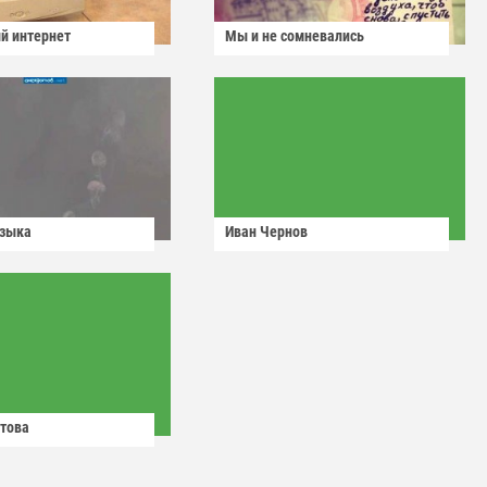
й интернет
Мы и не сомневались
узыка
Иван Чернов
това