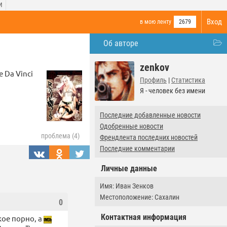
И
Вход
в мою ленту
2679
Об авторе
zenkov
 Da Vinci
Профиль
|
Статистика
Я - человек без имени
Последние добавленные новости
Одобренные новости
проблема (4)
Френдлента последних новостей
Последние комментарии
Личные данные
Имя: Иван Зенков
Местоположение: Сахалин
0
Контактная информация
кое порно, а