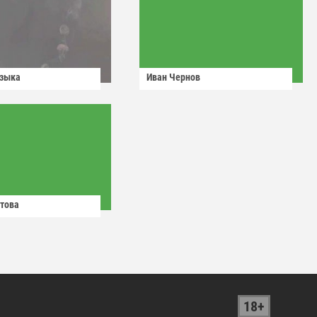
узыка
Иван Чернов
това
18+