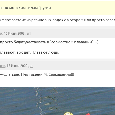
енно-морским силам Грузии
м флот состоит из резиновых лодок с мотором или просто весе
ov
, 16 Июня 2009 ,
url
просто будут участвовать в "совместном плавании". =)
плавают, а ходят. Плавают люди.
ause
, 16 Июня 2009 ,
url
— флагман. Плот имени М. Саакашвили!!!