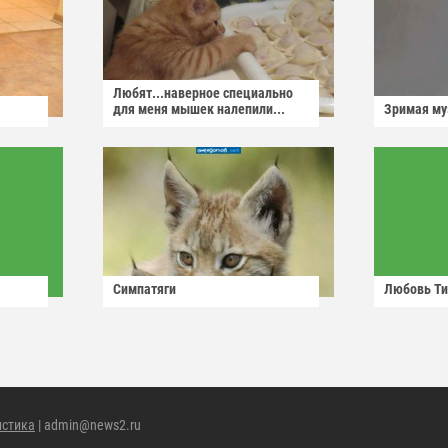
Любят...наверное специально
для меня мышек налепили...
Зримая м
Симпатяги
Любовь Ти
истика
| admin@news2.ru