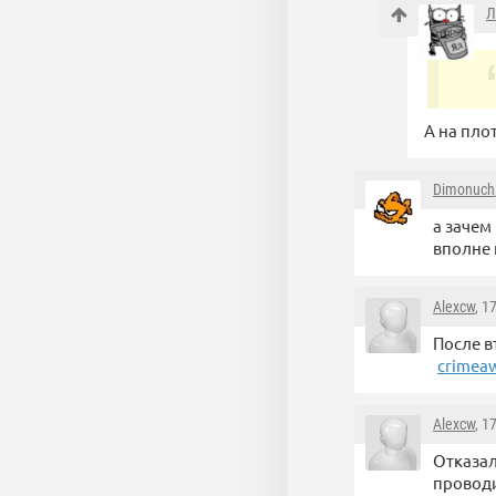
Л
А на пло
Dimonuch
а зачем
вполне
Alexcw
, 1
После в
crimeaw
Alexcw
, 1
Отказал
проводи