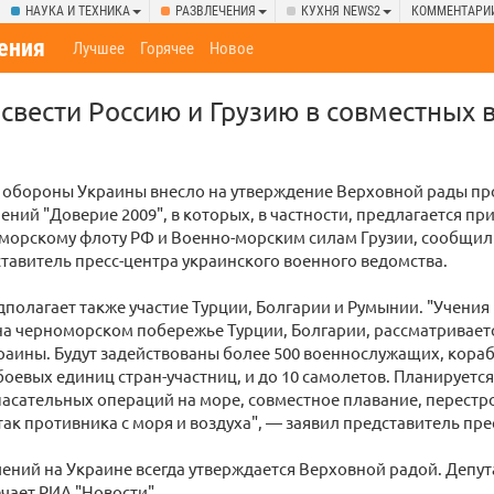
НАУКА И ТЕХНИКА
РАЗВЛЕЧЕНИЯ
КУХНЯ NEWS2
КОММЕНТАРИ
ения
Лучшее
Горячее
Новое
 свести Россию и Грузию в совместных
 обороны Украины внесло на утверждение Верховной рады пр
ений "Доверие 2009", в которых, в частности, предлагается пр
морскому флоту РФ и Военно-морским силам Грузии, сообщил
тавитель пресс-центра украинского военного ведомства.
дполагает также участие Турции, Болгарии и Румынии. "Учения
на черноморском побережье Турции, Болгарии, рассматривает
аины. Будут задействованы более 500 военнослужащих, кораб
боевых единиц стран-участниц, и до 10 самолетов. Планируетс
асательных операций на море, совместное плавание, перестр
так противника с моря и воздуха", — заявил представитель пре
ений на Украине всегда утверждается Верховной радой. Депут
чает РИА "Новости".