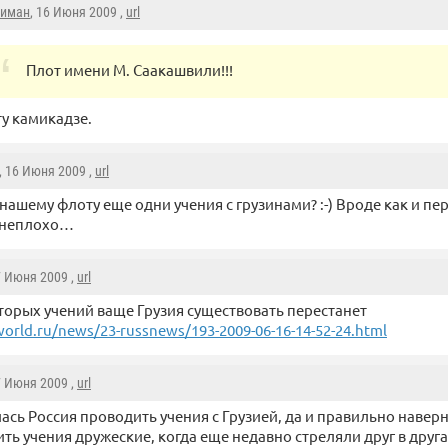
иман
, 16 Июня 2009 ,
url
Плот имени М. Саакашвили!!!
ту камикадзе.
, 16 Июня 2009 ,
url
 нашему флоту еще одни учения с грузинами? :-) Вроде как и п
 неплохо…
7 Июня 2009 ,
url
торых учений ваще Грузия существовать перестанет
orld.ru/news/23-russnews/193-2009-06-16-14-52-24.html
7 Июня 2009 ,
url
ась Россия проводить учения с Грузией, да и правильно навер
ть учения дружеские, когда еще недавно стреляли друг в друга