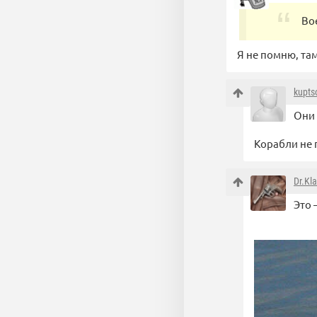
Во
Я не помню, та
kupts
Они 
Корабли не 
Dr.Kl
Это 