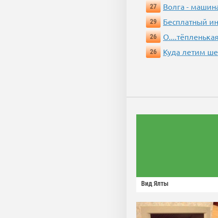
Волга - машин
27
Бесплатный ин
29
О....тёпленькая
26
Куда летим ш
26
Вид Ялты