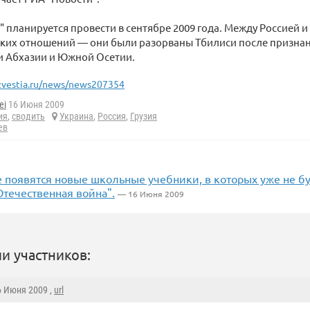
" планируется провести в сентябре 2009 года. Между Россией и
ких отношений — они были разорваны Тбилиси после призна
и Абхазии и Южной Осетии.
zvestia.ru/news/news207354
ei
16 Июня 2009
ия
,
сводить
Украина
,
Россия
,
Грузия
ев
е появятся новые школьные учебники, в которых уже не б
течественная война".
— 16 Июня 2009
и участников:
6 Июня 2009 ,
url