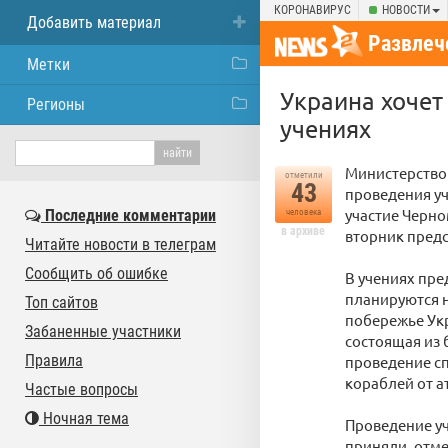
КОРОНАВИРУС
НОВОСТИ
Добавить материал
Развлеч
Метки
Украина хочет
Регионы
учениях
Министерство
отметили
43
проведения уч
участие Черно
Последние комментарии
человека
в архиве
вторник предс
Читайте новости в телеграм
Сообщить об ошибке
В учениях пре
планируются 
Топ сайтов
побережье Укр
Забаненные участники
состоящая из 
Правила
проведение сп
кораблей от а
Частые вопросы
Ночная тема
Проведение уч
приняли, отме