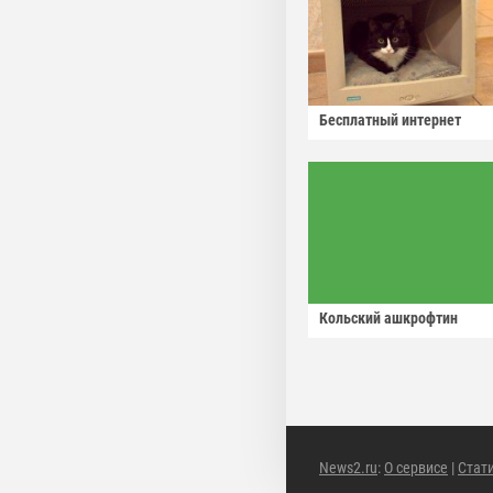
Бесплатный интернет
Кольский ашкрофтин
News2.ru
:
О сервисе
|
Стат