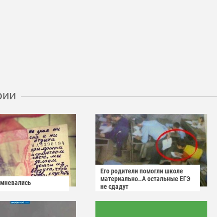
рии
Его родители помогли школе
материально..А остальные ЕГЭ
омневались
не сдадут