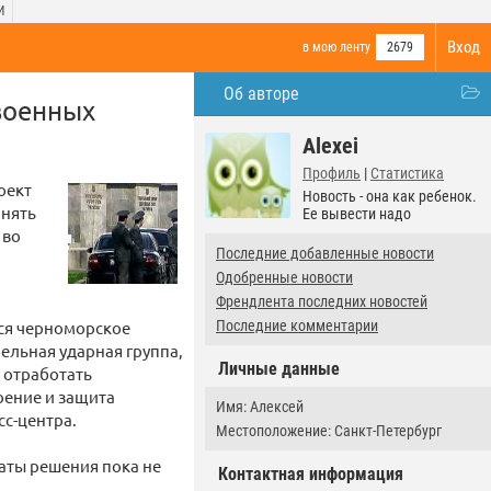
И
Вход
в мою ленту
2679
Об авторе
 военных
Alexei
Профиль
|
Статистика
оект
Новость - она как ребенок.
инять
Ее вывести надо
 во
Последние добавленные новости
Одобренные новости
Френдлента последних новостей
ся черноморское
Последние комментарии
ельная ударная группа,
Личные данные
я отработать
оение и защита
Имя: Алексей
сс-центра.
Местоположение: Санкт-Петербург
аты решения пока не
Контактная информация