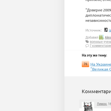
"Доверие 2009
дипломатичес
независимост
Источник:
i
Добавил
Alex
военные учен
7 комментари
На эту же тему:
На Украин
76
"Великая О
Комментари
Лиман
, 1