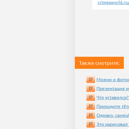
crimeaworld.ru
Также смотрите:
Можно и фотос
27
Презентация 
27
Что уставился?
27
Приходите тёт
27
Однако, самец!
27
Это нарисовал
27