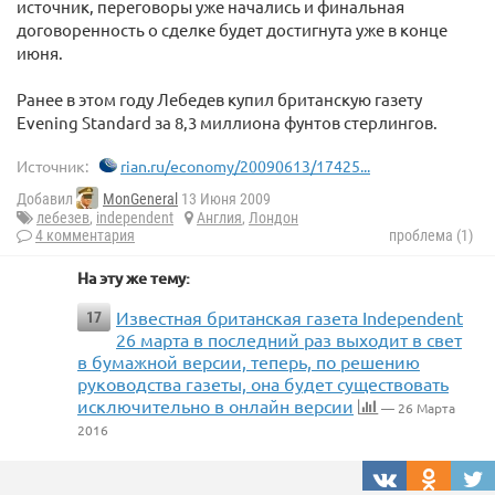
источник, переговоры уже начались и финальная
договоренность о сделке будет достигнута уже в конце
июня.
Ранее в этом году Лебедев купил британскую газету
Evening Standard за 8,3 миллиона фунтов стерлингов.
Источник:
rian.ru/economy/20090613/17425...
Добавил
MonGeneral
13 Июня 2009
лебезев
,
independent
Англия
,
Лондон
4 комментария
проблема (1)
На эту же тему:
Известная британская газета Independent
17
26 марта в последний раз выходит в свет
в бумажной версии, теперь, по решению
руководства газеты, она будет существовать
исключительно в онлайн версии
— 26 Марта
2016