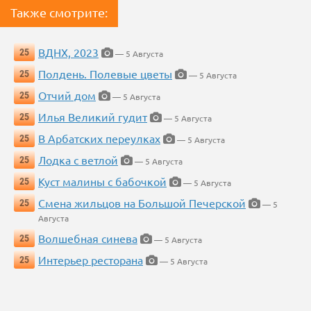
Также смотрите:
ВДНХ, 2023
25
— 5 Августа
Полдень. Полевые цветы
25
— 5 Августа
Отчий дом
25
— 5 Августа
Илья Великий гудит
25
— 5 Августа
В Арбатских переулках
25
— 5 Августа
Лодка с ветлой
25
— 5 Августа
Куст малины с бабочкой
25
— 5 Августа
Смена жильцов на Большой Печерской
25
— 5
Августа
Волшебная синева
25
— 5 Августа
Интерьер ресторана
25
— 5 Августа