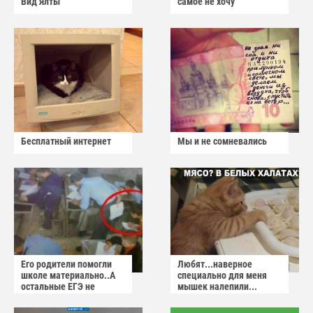
Вид Ялты
самое не хочу
Бесплатный интернет
Мы и не сомневались
Его родители помогли
Любят...наверное
школе материально..А
специально для меня
остальные ЕГЭ не
мышек налепили...
сдадут