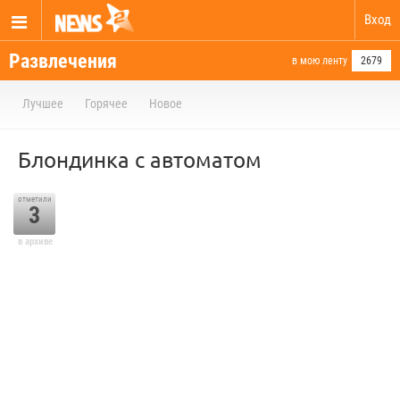
Вход
Развлечения
в мою ленту
2679
Лучшее
Горячее
Новое
Блондинка с автоматом
отметили
3
в архиве