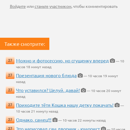
Войдите
или
станьте участником
, чтобы комментировать
Также смотрите:
Можно и фотосессию, но сгущенку вперед
27
— 10
часов 18 минут назад
Презентация нового блюда
27
— 10 часов 19 минут
назад
Что уставился? Целуй, давай!
27
— 10 часов 20 минут
назад
Приходите тётя Кошка нашу детку покачать!
27
—
10 часов 21 минуту назад
Однако, самец!!!
27
— 10 часов 22 минуты назад
Это нарисовал сам дворник - юморист
27
— 10 часов