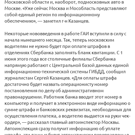
Московской области и, наоборот, подмосковных авто в
Москве. «Уже сейчас Москва и Мособласть представляют
собой единый регион по информационному
обеспечению», — заметил г-н Казанцев.
Некоторые нововведения в работе ГАИ вступили в силу с
начала нынешнего месяца. Так, теперь московским
водителям не нужно будет при оплате штрафов в
отделениях Сбербанка заполнять бланк квитанции. С 1
июня этого года все столичные филиалы Сбербанка
напрямую работают с Центральной базой данных единой
информационно-технической системы ГИБДД, сообщил
журналистам Сергей Казанцев. «Для оплаты штрафа
достаточно будет назвать операционисту номер
постановления по делу об административном
правонарушении. Работник банка вводит этот номер в
компьютер и получает в электронном виде информацию о
сумме штрафа и банковских реквизитах, необходимых для
осуществления платежа, а водителю выдается на руки чек-
ордер», — рассказал главный автоинспектор Москвы.
Автоинспекция сразу получит информацию об уплате
штрафа, эти данные будут автоматически переправлены в