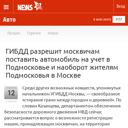
Вход
Авто
в мою ленту
3157
Лучшее
Горячее
Новое
ГИБДД разрешит москвичам
поставить автомобиль на учет в
Подмосковье и наоборот жителям
Подмосковья в Москве
Среди других возможных новшеств, упомянутых
отметили
12
начальником УГИБДД Москвы, — своеобразное
«стирание грани между городом и деревней». По
в архиве
словам Казанцева, департаментом обеспечения
безопасности дорожного движения МВД сейчас
рассматривается вопрос о возможности регистрации
машин, принадлежащих москвичам, на территории