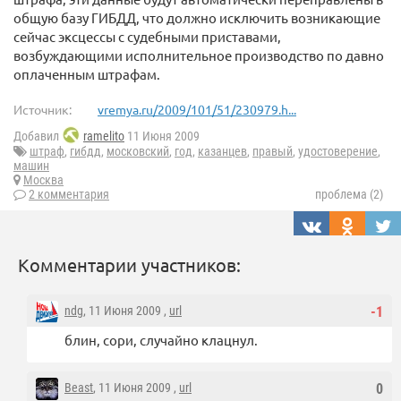
общую базу ГИБДД, что должно исключить возникающие
сейчас эксцессы с судебными приставами,
возбуждающими исполнительное производство по давно
оплаченным штрафам.
Источник:
vremya.ru/2009/101/51/230979.h...
Добавил
ramelito
11 Июня 2009
штраф
,
гибдд
,
московский
,
год
,
казанцев
,
правый
,
удостоверение
,
машин
Москва
2 комментария
проблема (2)
Комментарии участников:
ndg
, 11 Июня 2009 ,
url
-1
блин, сори, случайно клацнул.
Beast
, 11 Июня 2009 ,
url
0