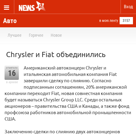
Вход
Авто
в мою ленту
3157
Лучшее
Горячее
Новое
Chrysler и Fiat объединились
Американский автоконцерн Chrysler и
отметили
16
итальянская автомобильная компания Fiat
завершили сделку по слиянию. Согласно
в архиве
подписанным соглашениям, 20% американской
компании переходит Fiat, новая совместная компания
будет называться Chrysler Group LLC. Среди остальных
акционеров – правительства США и Канады, а также фонд
профсоюза работников автомобильной промышленности
США.
Заключению сделки по слиянию двух автоконцернов