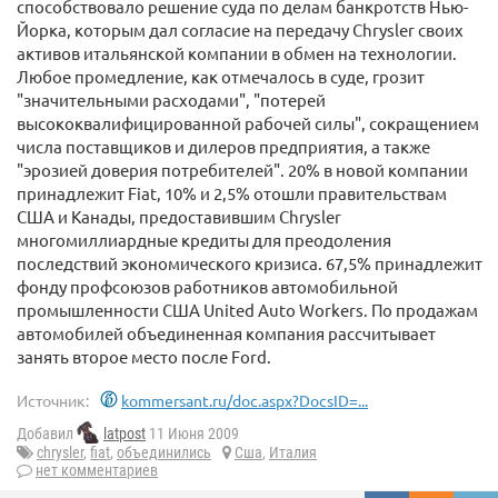
способствовало решение суда по делам банкротств Нью-
Йорка, которым дал согласие на передачу Chrysler своих
активов итальянской компании в обмен на технологии.
Любое промедление, как отмечалось в суде, грозит
"значительными расходами", "потерей
высококвалифицированной рабочей силы", сокращением
числа поставщиков и дилеров предприятия, а также
"эрозией доверия потребителей". 20% в новой компании
принадлежит Fiat, 10% и 2,5% отошли правительствам
США и Канады, предоставившим Chrysler
многомиллиардные кредиты для преодоления
последствий экономического кризиса. 67,5% принадлежит
фонду профсоюзов работников автомобильной
промышленности США United Auto Workers. По продажам
автомобилей объединенная компания рассчитывает
занять второе место после Ford.
Источник:
kommersant.ru/doc.aspx?DocsID=...
Добавил
latpost
11 Июня 2009
chrysler
,
fiat
,
объединились
Сша
,
Италия
нет комментариев