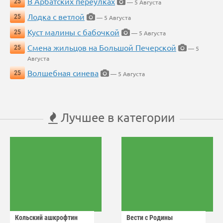
В Арбатских переулках
25
— 5 Августа
Лодка с ветлой
25
— 5 Августа
Куст малины с бабочкой
25
— 5 Августа
Смена жильцов на Большой Печерской
25
— 5
Августа
Волшебная синева
25
— 5 Августа
Лучшее в категории
Кольский ашкрофтин
Вести с Родины