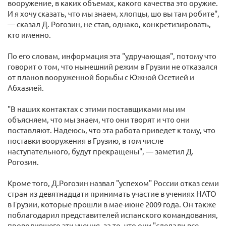
вооружение, в каких объемах, какого качества это оружие.
И я хочу сказать, что мы знаем, хлопцы, шо вы там робите",
— сказал Д. Рогозин, не став, однако, конкретизировать,
кто именно.
По его словам, информация эта "удручающая", потому что
говорит о том, что нынешний режим в Грузии не отказался
от планов вооруженной борьбы с Южной Осетией и
Абхазией.
"В наших контактах с этими поставщиками мы им
объясняем, что мы знаем, что они творят и что они
поставляют. Надеюсь, что эта работа приведет к тому, что
поставки вооружения в Грузию, в том числе
наступательного, будут прекращены", — заметил Д.
Рогозин.
Кроме того, Д.Рогозин назвал "успехом" России отказ семи
стран из девятнадцати принимать участие в учениях НАТО
в Грузии, которые прошли в мае-июне 2009 года. Он также
поблагодарил представителей испанского командования,
проводившего эти учения, за то, что они "сделали все