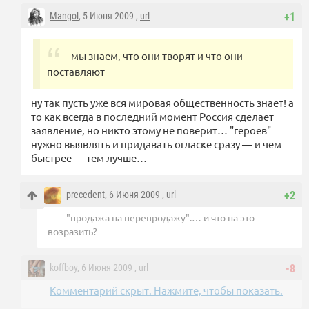
Mangol
, 5 Июня 2009 ,
url
+1
мы знаем, что они творят и что они
поставляют
ну так пусть уже вся мировая общественность знает! а
то как всегда в последний момент Россия сделает
заявление, но никто этому не поверит… "героев"
нужно выявлять и придавать огласке сразу — и чем
быстрее — тем лучше…
precedent
, 6 Июня 2009 ,
url
+2
"продажа на перепродажу".… и что на это
возразить?
koffboy
, 6 Июня 2009 ,
url
-8
Комментарий скрыт. Нажмите, чтобы показать.