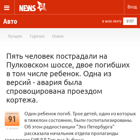
Вход
Авто
в мою ленту
3157
Лучшее
Горячее
Новое
Пять человек пострадали на
Пулковском шоссе, двое погибших
в том числе ребенок. Одна из
версий - авария была
спровоцирована проездом
кортежа.
Один ребенок погиб. Трое детей, один из которых
отметили
91
в тяжелом состоянии, были госпитализированы.
Об этом радиостанции "Эхо Петербурга"
в архиве
рассказала начальник отдела пропаганды
городского ГИБДД Татьяна Зыбина: