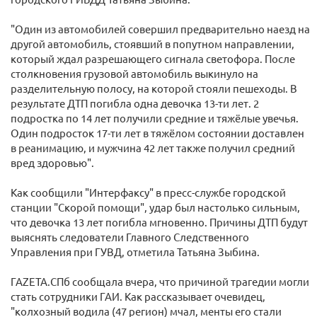
"Один из автомобилей совершил предварительно наезд на
другой автомобиль, стоявший в попутном направлении,
который ждал разрешающего сигнала светофора. После
столкновения грузовой автомобиль выкинуло на
разделительную полосу, на которой стояли пешеходы. В
результате ДТП погибла одна девочка 13-ти лет. 2
подростка по 14 лет получили средние и тяжёлые увечья.
Один подросток 17-ти лет в тяжёлом состоянии доставлен
в реанимацию, и мужчина 42 лет также получил средний
вред здоровью".
Как сообщили "Интерфаксу" в пресс-службе городской
станции "Скорой помощи", удар был настолько сильным,
что девочка 13 лет погибла мгновенно. Причины ДТП будут
выяснять следователи Главного Следственного
Управления при ГУВД, отметила Татьяна Зыбина.
ГАZЕТА.СПб сообщала вчера, что причиной трагедии могли
стать сотрудники ГАИ. Как рассказывает очевидец,
"колхозный водила (47 регион) мчал, менты его стали