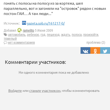
гонять с полосы на полосу из за кортежа, шел
параллельно, вот и загоняли на "островок" рядом с новым
постом ГАИ… А там люди..."
Источник:
gazeta.spb.ru/161217-0/
Добавил
ramelito
5 Июня 2009
автомобиль
,
ребенок
,
год
,
пешеход
,
ждать
,
полоса
,
произойти
,
тяжелый
нет комментариев
проблема (2)
Комментарии участников:
Ни одного комментария пока не добавлено
Войдите
или
станьте участником
, чтобы комментировать